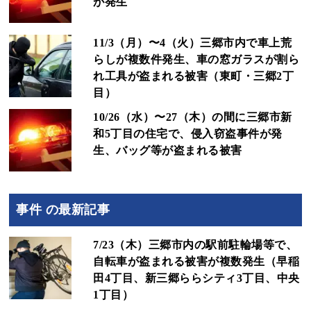
が発生
11/3（月）〜4（火）三郷市内で車上荒
らしが複数件発生、車の窓ガラスが割ら
れ工具が盗まれる被害（東町・三郷2丁
目）
10/26（水）〜27（木）の間に三郷市新
和5丁目の住宅で、侵入窃盗事件が発
生、バッグ等が盗まれる被害
事件 の最新記事
7/23（木）三郷市内の駅前駐輪場等で、
自転車が盗まれる被害が複数発生（早稲
田4丁目、新三郷ららシティ3丁目、中央
1丁目）