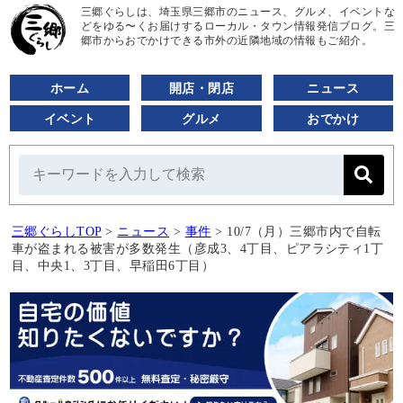
三郷ぐらしは、埼玉県三郷市のニュース、グルメ、イベントな
どをゆる〜くお届けするローカル・タウン情報発信ブログ。三
郷市からおでかけできる市外の近隣地域の情報もご紹介。
ホーム
開店・閉店
ニュース
イベント
グルメ
おでかけ
三郷ぐらしTOP
>
ニュース
>
事件
>
10/7（月）三郷市内で自転
車が盗まれる被害が多数発生（彦成3、4丁目、ピアラシティ1丁
目、中央1、3丁目、早稲田6丁目）