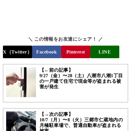
＼ この情報をお友達にシェア！ ／
X（Twitter）
Facebook
Pinterest
LINE
【←前の記事】
9/27（金）〜28（土）八潮市八潮1丁目
の一戸建て住宅で現金等が盗まれる被
害が発生
【→次の記事】
10/7（月）〜8（火）三郷市仁蔵地内の
月極駐車場で、普通自動車が盗まれる
被害