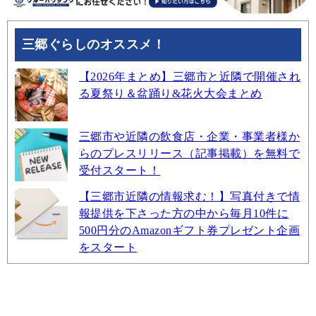
三郷ぐらしのオススメ！
【2026年まとめ】三郷市と近隣で開催され
る夏祭り＆盆踊り&花火大会まとめ
三郷市や近隣の飲食店・企業・事業者様か
らのプレスリリース（記事掲載）を無料で
受付スタート！
【三郷市近隣の情報求む！】写真付きで情
報提供を下さった方の中から毎月10件に
500円分のAmazonギフト券プレゼント企画
をスタート