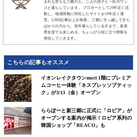
まれも育ちも三郷の人。二人の息子と一匹のワン
コと暮らしています。 ブロガーとして20年近く活
動し、地域情報に特化したサイトを10年近く運
営。5,000記事以上を執筆。 三郷に引っ越してきた
ばかりの方から、長年暮らしている方まで。老若
男女誰でも楽しめる、ちょっぴり役に立つ情報を
発信していきます。
こちらの記事もオススメ
イオンレイクタウンmori 1階にプレミア
ムコーヒー体験「ネスプレッソブティッ
ク」が3/13（金）オープン
ららぽーと新三郷に正式に「ロピア」が
オープンする案内が掲示！ロピア系列の
韓国ショップ「REACO」も