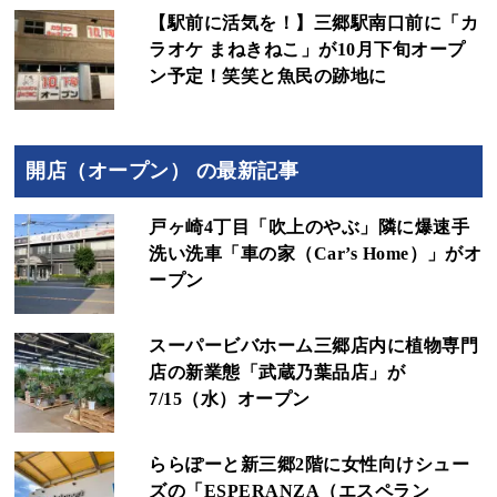
【駅前に活気を！】三郷駅南口前に「カ
ラオケ まねきねこ」が10月下旬オープ
ン予定！笑笑と魚民の跡地に
開店（オープン） の最新記事
戸ヶ崎4丁目「吹上のやぶ」隣に爆速手
洗い洗車「車の家（Car’s Home）」がオ
ープン
スーパービバホーム三郷店内に植物専門
店の新業態「武蔵乃葉品店」が
7/15（水）オープン
ららぽーと新三郷2階に女性向けシュー
ズの「ESPERANZA（エスペラン