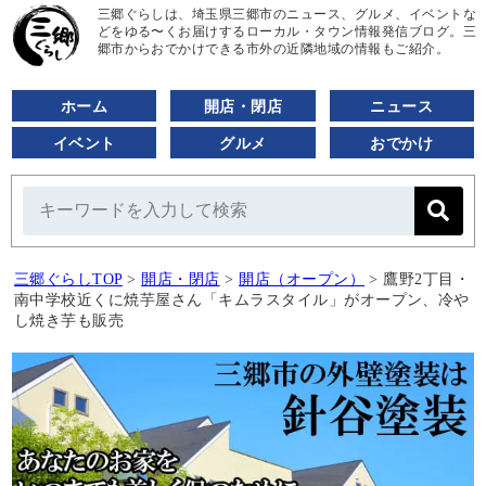
三郷ぐらしは、埼玉県三郷市のニュース、グルメ、イベントな
どをゆる〜くお届けするローカル・タウン情報発信ブログ。三
郷市からおでかけできる市外の近隣地域の情報もご紹介。
ホーム
開店・閉店
ニュース
イベント
グルメ
おでかけ
三郷ぐらしTOP
>
開店・閉店
>
開店（オープン）
>
鷹野2丁目・
南中学校近くに焼芋屋さん「キムラスタイル」がオープン、冷や
し焼き芋も販売