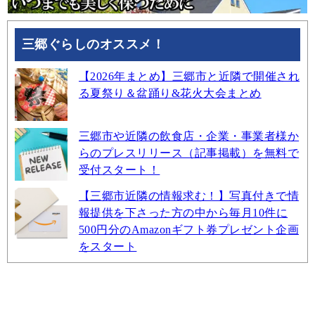
三郷ぐらしのオススメ！
【2026年まとめ】三郷市と近隣で開催され
る夏祭り＆盆踊り&花火大会まとめ
三郷市や近隣の飲食店・企業・事業者様か
らのプレスリリース（記事掲載）を無料で
受付スタート！
【三郷市近隣の情報求む！】写真付きで情
報提供を下さった方の中から毎月10件に
500円分のAmazonギフト券プレゼント企画
をスタート