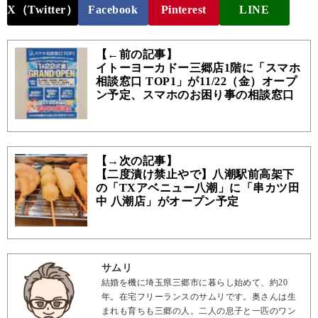
X（Twitter）
Facebook
Pinterest
LINE
【←前の記事】
イトーヨーカドー三郷店1階に「スマホ
相談窓口 TOP1」が11/22（金）オープ
ン予定、スマホのお困り事の相談窓口
【→次の記事】
【二度漬け禁止やで】八潮駅前高架下
の「TXアベニュー八潮」に「串カツ田
中 八潮店」がオープン予定
サムリ
結婚を機に埼玉県三郷市に暮らし始めて、約20
年。在宅フリーランスのサムリです。奥さんは生
まれも育ちも三郷の人。二人の息子と一匹のワン