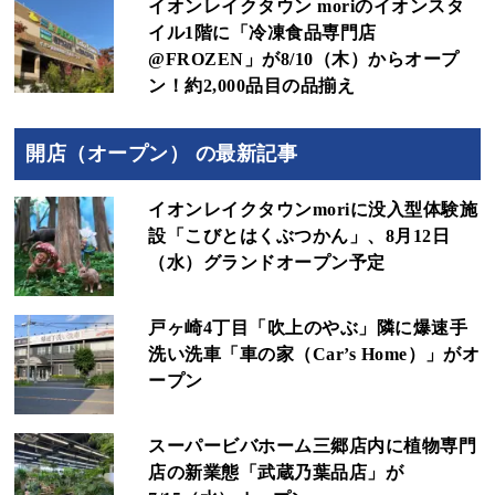
イオンレイクタウン moriのイオンスタ
イル1階に「冷凍食品専門店
@FROZEN」が8/10（木）からオープ
ン！約2,000品目の品揃え
開店（オープン） の最新記事
イオンレイクタウンmoriに没入型体験施
設「こびとはくぶつかん」、8月12日
（水）グランドオープン予定
戸ヶ崎4丁目「吹上のやぶ」隣に爆速手
洗い洗車「車の家（Car’s Home）」がオ
ープン
スーパービバホーム三郷店内に植物専門
店の新業態「武蔵乃葉品店」が