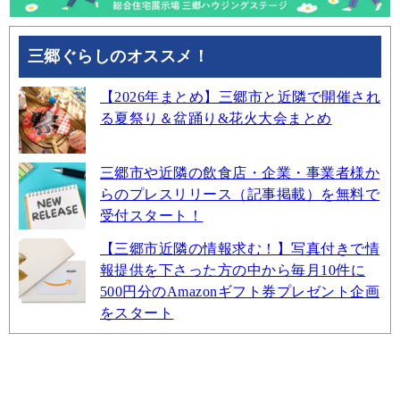
三郷ぐらしのオススメ！
【2026年まとめ】三郷市と近隣で開催され
る夏祭り＆盆踊り&花火大会まとめ
三郷市や近隣の飲食店・企業・事業者様か
らのプレスリリース（記事掲載）を無料で
受付スタート！
【三郷市近隣の情報求む！】写真付きで情
報提供を下さった方の中から毎月10件に
500円分のAmazonギフト券プレゼント企画
をスタート