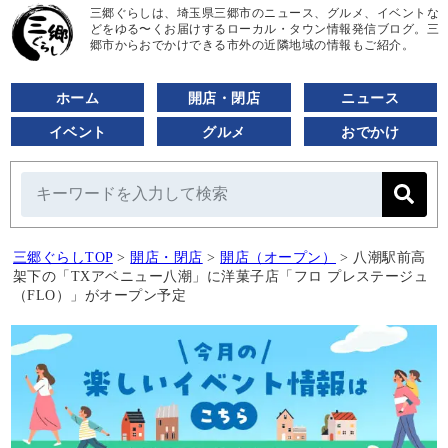
三郷ぐらしは、埼玉県三郷市のニュース、グルメ、イベントな
どをゆる〜くお届けするローカル・タウン情報発信ブログ。三
郷市からおでかけできる市外の近隣地域の情報もご紹介。
ホーム
開店・閉店
ニュース
イベント
グルメ
おでかけ
三郷ぐらしTOP
>
開店・閉店
>
開店（オープン）
>
八潮駅前高
架下の「TXアベニュー八潮」に洋菓子店「フロ プレステージュ
（FLO）」がオープン予定