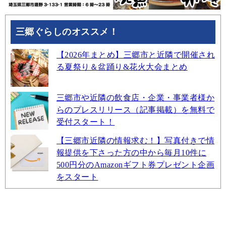
三郷ぐらしのオススメ！
【2026年まとめ】三郷市と近隣で開催され
る夏祭り＆盆踊り&花火大会まとめ
三郷市や近隣の飲食店・企業・事業者様か
らのプレスリリース（記事掲載）を無料で
受付スタート！
【三郷市近隣の情報求む！】写真付きで情
報提供を下さった方の中から毎月10件に
500円分のAmazonギフト券プレゼント企画
をスタート