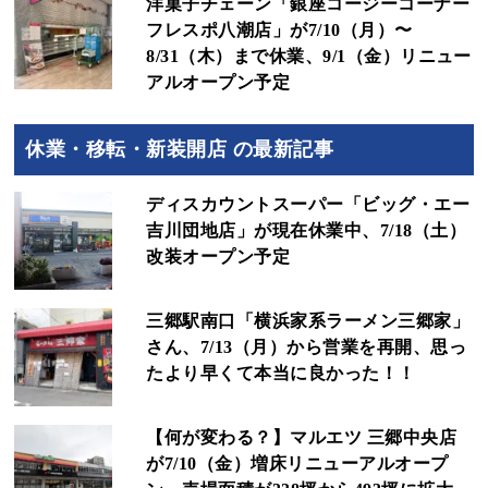
洋菓子チェーン「銀座コージーコーナー
フレスポ八潮店」が7/10（月）〜
8/31（木）まで休業、9/1（金）リニュー
アルオープン予定
休業・移転・新装開店 の最新記事
ディスカウントスーパー「ビッグ・エー
吉川団地店」が現在休業中、7/18（土）
改装オープン予定
三郷駅南口「横浜家系ラーメン三郷家」
さん、7/13（月）から営業を再開、思っ
たより早くて本当に良かった！！
【何が変わる？】マルエツ 三郷中央店
が7/10（金）増床リニューアルオープ