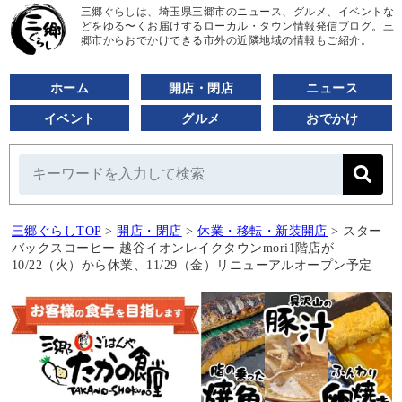
三郷ぐらしは、埼玉県三郷市のニュース、グルメ、イベントな
どをゆる〜くお届けするローカル・タウン情報発信ブログ。三
郷市からおでかけできる市外の近隣地域の情報もご紹介。
ホーム
開店・閉店
ニュース
イベント
グルメ
おでかけ
三郷ぐらしTOP
>
開店・閉店
>
休業・移転・新装開店
>
スター
バックスコーヒー 越谷イオンレイクタウンmori1階店が
10/22（火）から休業、11/29（金）リニューアルオープン予定