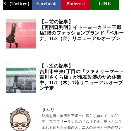
X（Twitter）
Facebook
Pinterest
LINE
【←前の記事】
【再開日判明】イトーヨーカドー三郷
店2階のファッションブランド「ベルー
ナ」11/8（金）リニューアルオープン
【→次の記事】
吉川市中央1丁目の「ファミリーマート
吉川さくら店」が現在改装のため休業
中、11/7（木）7時リニューアルオープ
ン予定
サムリ
結婚を機に埼玉県三郷市に暮らし始めて、約20
年。在宅フリーランスのサムリです。奥さんは生
まれも育ちも三郷の人。二人の息子と一匹のワン