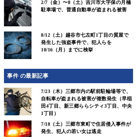
2/7（金）〜8（土）吉川市大字保の月極
駐車場で、普通自動車が盗まれる被害
8/12（土）越谷市七左町1丁目の質屋で
発生した強盗事件で、犯人らを
10/16（月）までに検挙
事件 の最新記事
7/23（木）三郷市内の駅前駐輪場等で、
自転車が盗まれる被害が複数発生（早稲
田4丁目、新三郷ららシティ3丁目、中央
1丁目）
7/18（土）三郷市東町で住居侵入事件が
発生、犯人の若い女は逃走