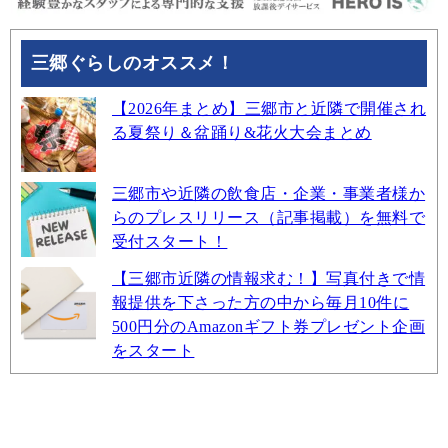
三郷ぐらしのオススメ！
【2026年まとめ】三郷市と近隣で開催され
る夏祭り＆盆踊り&花火大会まとめ
三郷市や近隣の飲食店・企業・事業者様か
らのプレスリリース（記事掲載）を無料で
受付スタート！
【三郷市近隣の情報求む！】写真付きで情
報提供を下さった方の中から毎月10件に
500円分のAmazonギフト券プレゼント企画
をスタート