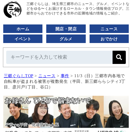
三郷ぐらしは、埼玉県三郷市のニュース、グルメ、イベントな
どをゆる〜くお届けするローカル・タウン情報発信ブログ。三
郷市からおでかけできる市外の近隣地域の情報もご紹介。
ホーム
開店・閉店
ニュース
イベント
グルメ
おでかけ
三郷ぐらしTOP
>
ニュース
>
事件
>
11/3（日）三郷市内各地で
自転車が盗まれる被害が複数発生（半田、新三郷ららシティ3丁
目、彦川戸1丁目、谷口）