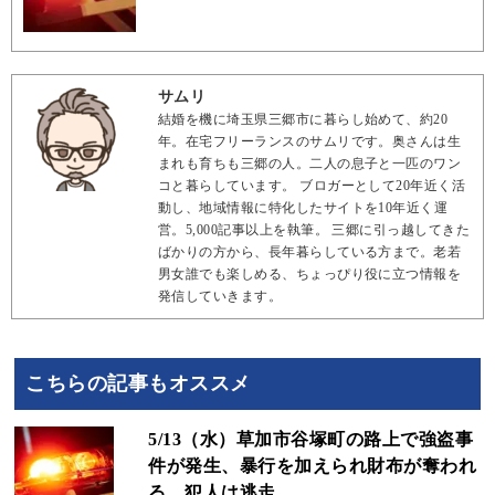
サムリ
結婚を機に埼玉県三郷市に暮らし始めて、約20
年。在宅フリーランスのサムリです。奥さんは生
まれも育ちも三郷の人。二人の息子と一匹のワン
コと暮らしています。 ブロガーとして20年近く活
動し、地域情報に特化したサイトを10年近く運
営。5,000記事以上を執筆。 三郷に引っ越してきた
ばかりの方から、長年暮らしている方まで。老若
男女誰でも楽しめる、ちょっぴり役に立つ情報を
発信していきます。
こちらの記事もオススメ
5/13（水）草加市谷塚町の路上で強盗事
件が発生、暴行を加えられ財布が奪われ
る、犯人は逃走