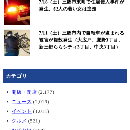
7/18（土）三郷市東町で住居侵入事件が
発生、犯人の若い女は逃走
7/11（土）三郷市内で自転車が盗まれる
被害が複数発生（大広戸、鷹野3丁目、
新三郷ららシティ3丁目、中央3丁目）
カテゴリ
開店・閉店
(2,177)
ニュース
(2,019)
イベント
(1,011)
グルメ
(521)