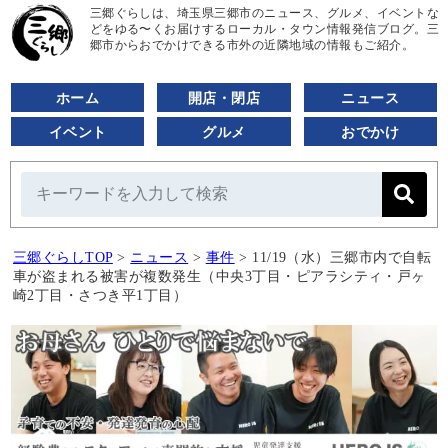
三郷ぐらしは、埼玉県三郷市のニュース、グルメ、イベントな
どをゆる〜くお届けするローカル・タウン情報発信ブログ。三
郷市からおでかけできる市外の近隣地域の情報もご紹介。
ホーム
開店・閉店
ニュース
イベント
グルメ
おでかけ
三郷ぐらしTOP
>
ニュース
>
事件
>
11/19（水）三郷市内で自転
車が盗まれる被害が複数発生（中央3丁目・ピアラシティ・戸ヶ
崎2丁目・さつき平1丁目）