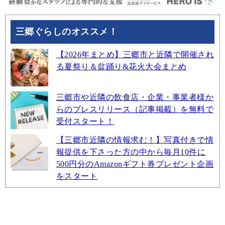
三郷ぐらしのオススメ！
【2026年まとめ】三郷市と近隣で開催され
る夏祭り＆盆踊り&花火大会まとめ
三郷市や近隣の飲食店・企業・事業者様か
らのプレスリリース（記事掲載）を無料で
受付スタート！
【三郷市近隣の情報求む！】写真付きで情
報提供を下さった方の中から毎月10件に
500円分のAmazonギフト券プレゼント企画
をスタート