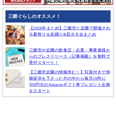
三郷ぐらしのオススメ！
【2026年まとめ】三郷市と近隣で開催され
る夏祭り＆盆踊り&花火大会まとめ
三郷市や近隣の飲食店・企業・事業者様か
らのプレスリリース（記事掲載）を無料で
受付スタート！
【三郷市近隣の情報求む！】写真付きで情
報提供を下さった方の中から毎月10件に
500円分のAmazonギフト券プレゼント企画
をスタート