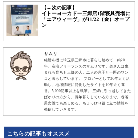
【→次の記事】
イトーヨーカドー三郷店1階寝具売場に
「エアウィーヴ」が11/22（金）オープ
ン
サムリ
結婚を機に埼玉県三郷市に暮らし始めて、約20
年。在宅フリーランスのサムリです。奥さんは生
まれも育ちも三郷の人。二人の息子と一匹のワン
コと暮らしています。 ブロガーとして20年近く活
動し、地域情報に特化したサイトを10年近く運
営。5,000記事以上を執筆。 三郷に引っ越してきた
ばかりの方から、長年暮らしている方まで。老若
男女誰でも楽しめる、ちょっぴり役に立つ情報を
発信していきます。
こちらの記事もオススメ