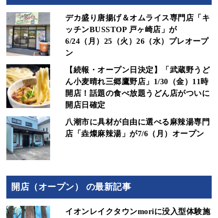
デカ盛り唐揚げ＆オムライス専門店「キ
ッチンBUSSTOP 戸ヶ崎店」が
6/24（月）25（火）26（水）プレオープ
ン
【続報・オープン日決定】「武蔵野うど
ん小麦晴れ三郷鷹野店」1/30（金）11時
開店！話題の食べ放題うどん店がついに
開店日確定
八潮市に具材が自由に選べる麻辣湯専門
店「垚燦麻辣湯」が7/6（月）オープン
開店（オープン） の最新記事
イオンレイクタウンmoriに没入型体験施