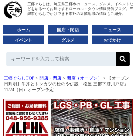
三郷ぐらしは、埼玉県三郷市のニュース、グルメ、イベントな
どをゆる〜くお届けするローカル・タウン情報発信ブログ。三
郷市からおでかけできる市外の近隣地域の情報もご紹介。
ホーム
開店・閉店
ニュース
イベント
グルメ
おでかけ
三郷ぐらしTOP
>
開店・閉店
>
開店（オープン）
>
【オープン
日判明】牛丼とトンカツの松のや併設「松屋 三郷下彦川戸店」
11/24（日）オープン予定