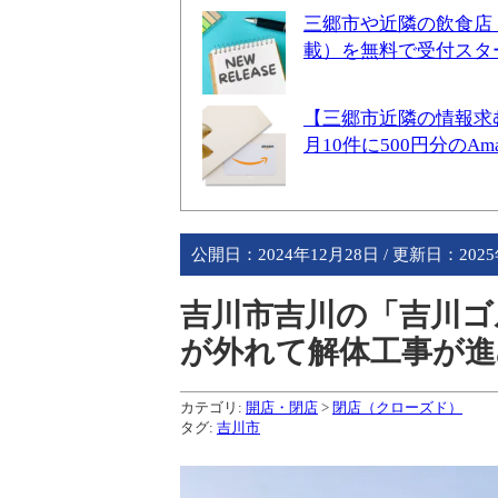
三郷市や近隣の飲食店
載）を無料で受付スタ
【三郷市近隣の情報求
月10件に500円分のA
公開日：
2024年12月28日
/ 更新日：
202
吉川市吉川の「吉川ゴ
が外れて解体工事が進
カテゴリ:
開店・閉店
>
閉店（クローズド）
タグ:
吉川市