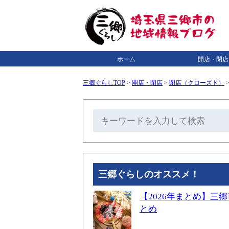
ホーム
開店・閉店
三郷ぐらしTOP
>
開店・閉店
>
閉店（クローズド）
三郷ぐらしのオススメ！
【2026年まとめ】
とめ