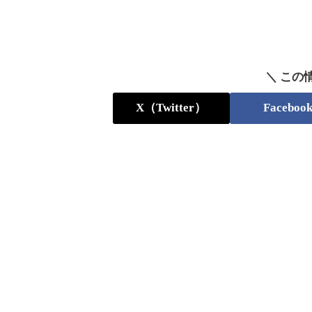
＼ この
X（Twitter）
Faceboo