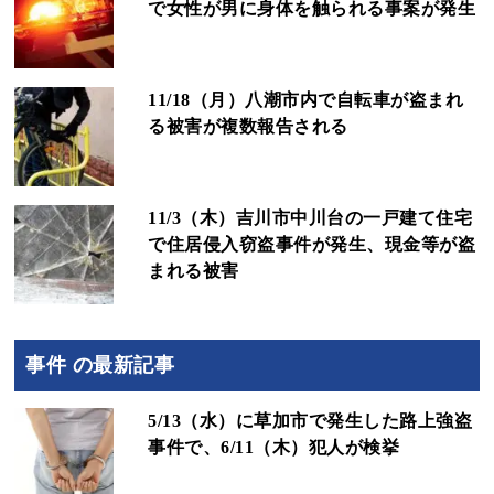
で女性が男に身体を触られる事案が発生
11/18（月）八潮市内で自転車が盗まれ
る被害が複数報告される
11/3（木）吉川市中川台の一戸建て住宅
で住居侵入窃盗事件が発生、現金等が盗
まれる被害
事件 の最新記事
5/13（水）に草加市で発生した路上強盗
事件で、6/11（木）犯人が検挙