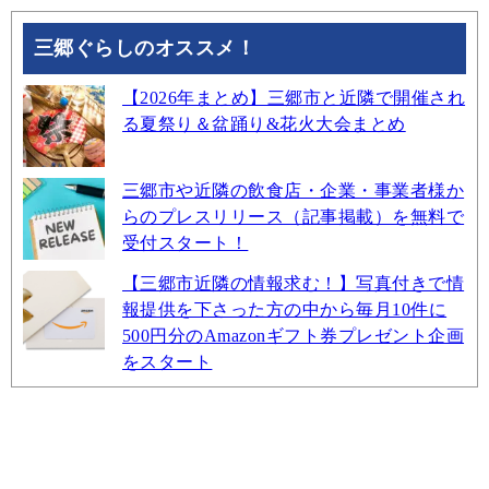
三郷ぐらしのオススメ！
【2026年まとめ】三郷市と近隣で開催され
る夏祭り＆盆踊り&花火大会まとめ
三郷市や近隣の飲食店・企業・事業者様か
らのプレスリリース（記事掲載）を無料で
受付スタート！
【三郷市近隣の情報求む！】写真付きで情
報提供を下さった方の中から毎月10件に
500円分のAmazonギフト券プレゼント企画
をスタート