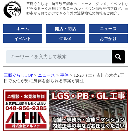
三郷ぐらしは、埼玉県三郷市のニュース、グルメ、イベントな
どをゆる〜くお届けするローカル・タウン情報発信ブログ。三
郷市からおでかけできる市外の近隣地域の情報もご紹介。
ホーム
開店・閉店
ニュース
イベント
グルメ
おでかけ
三郷ぐらしTOP
>
ニュース
>
事件
>
12/28（土）吉川市木売2丁
目で女性が男に身体を触られる事案が発生