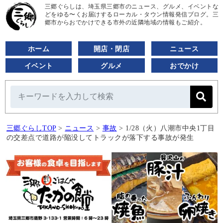
三郷ぐらしは、埼玉県三郷市のニュース、グルメ、イベントな
どをゆる〜くお届けするローカル・タウン情報発信ブログ。三
郷市からおでかけできる市外の近隣地域の情報もご紹介。
ホーム
開店・閉店
ニュース
イベント
グルメ
おでかけ
三郷ぐらしTOP
>
ニュース
>
事故
>
1/28（火）八潮市中央1丁目
の交差点で道路が陥没してトラックが落下する事故が発生