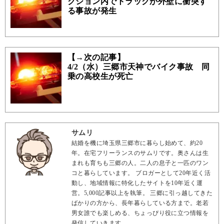
クション内でトラックが外壁に衝突す
る事故が発生
【→次の記事】
4/2（水）三郷市天神でバイク事故 同
乗の高校生が死亡
サムリ
結婚を機に埼玉県三郷市に暮らし始めて、約20
年。在宅フリーランスのサムリです。奥さんは生
まれも育ちも三郷の人。二人の息子と一匹のワン
コと暮らしています。 ブロガーとして20年近く活
動し、地域情報に特化したサイトを10年近く運
営。5,000記事以上を執筆。 三郷に引っ越してきた
ばかりの方から、長年暮らしている方まで。老若
男女誰でも楽しめる、ちょっぴり役に立つ情報を
発信していきます。