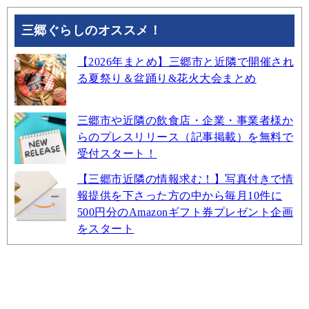
三郷ぐらしのオススメ！
【2026年まとめ】三郷市と近隣で開催され
る夏祭り＆盆踊り&花火大会まとめ
三郷市や近隣の飲食店・企業・事業者様か
らのプレスリリース（記事掲載）を無料で
受付スタート！
【三郷市近隣の情報求む！】写真付きで情
報提供を下さった方の中から毎月10件に
500円分のAmazonギフト券プレゼント企画
をスタート