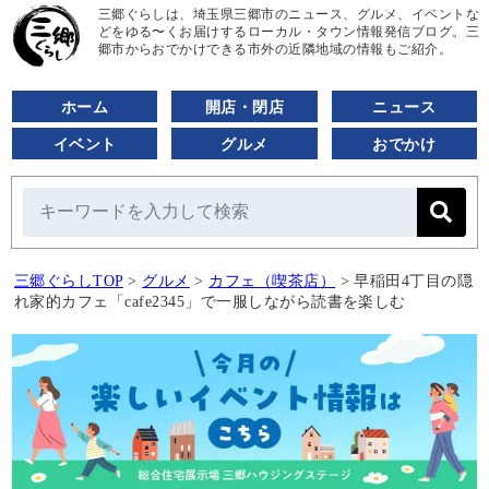
三郷ぐらしは、埼玉県三郷市のニュース、グルメ、イベントな
どをゆる〜くお届けするローカル・タウン情報発信ブログ。三
郷市からおでかけできる市外の近隣地域の情報もご紹介。
ホーム
開店・閉店
ニュース
イベント
グルメ
おでかけ
三郷ぐらしTOP
>
グルメ
>
カフェ（喫茶店）
>
早稲田4丁目の隠
れ家的カフェ「cafe2345」で一服しながら読書を楽しむ