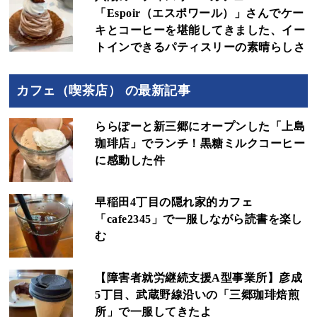
「Espoir（エスポワール）」さんでケー
キとコーヒーを堪能してきました、イー
トインできるパティスリーの素晴らしさ
カフェ（喫茶店） の最新記事
ららぽーと新三郷にオープンした「上島
珈琲店」でランチ！黒糖ミルクコーヒー
に感動した件
早稲田4丁目の隠れ家的カフェ
「cafe2345」で一服しながら読書を楽し
む
【障害者就労継続支援A型事業所】彦成
5丁目、武蔵野線沿いの「三郷珈琲焙煎
所」で一服してきたよ