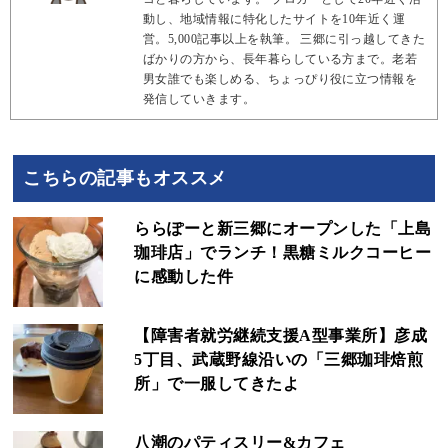
動し、地域情報に特化したサイトを10年近く運
営。5,000記事以上を執筆。 三郷に引っ越してきた
ばかりの方から、長年暮らしている方まで。老若
男女誰でも楽しめる、ちょっぴり役に立つ情報を
発信していきます。
こちらの記事もオススメ
ららぽーと新三郷にオープンした「上島
珈琲店」でランチ！黒糖ミルクコーヒー
に感動した件
【障害者就労継続支援A型事業所】彦成
5丁目、武蔵野線沿いの「三郷珈琲焙煎
所」で一服してきたよ
八潮のパティスリー&カフェ