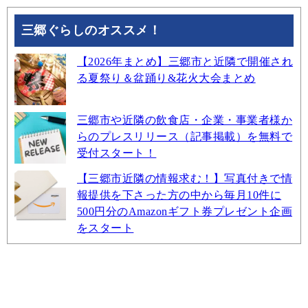
三郷ぐらしのオススメ！
【2026年まとめ】三郷市と近隣で開催され
る夏祭り＆盆踊り&花火大会まとめ
三郷市や近隣の飲食店・企業・事業者様か
らのプレスリリース（記事掲載）を無料で
受付スタート！
【三郷市近隣の情報求む！】写真付きで情
報提供を下さった方の中から毎月10件に
500円分のAmazonギフト券プレゼント企画
をスタート