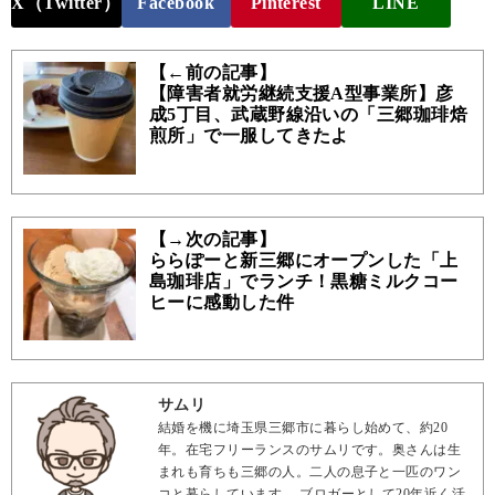
X（Twitter）
Facebook
Pinterest
LINE
【←前の記事】
【障害者就労継続支援A型事業所】彦
成5丁目、武蔵野線沿いの「三郷珈琲焙
煎所」で一服してきたよ
【→次の記事】
ららぽーと新三郷にオープンした「上
島珈琲店」でランチ！黒糖ミルクコー
ヒーに感動した件
サムリ
結婚を機に埼玉県三郷市に暮らし始めて、約20
年。在宅フリーランスのサムリです。奥さんは生
まれも育ちも三郷の人。二人の息子と一匹のワン
コと暮らしています。 ブロガーとして20年近く活