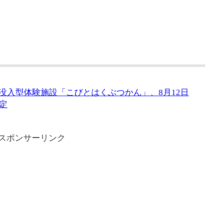
に没入型体験施設「こびとはくぶつかん」、8月12日
定
スポンサーリンク