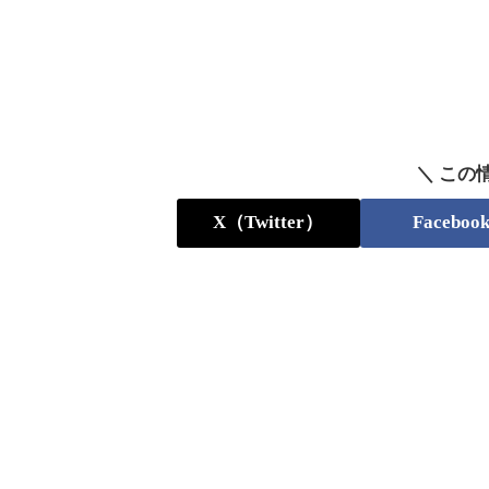
＼ この
X（Twitter）
Faceboo