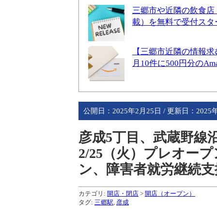
三郷市や近隣の飲食店
載）を無料で受付スタ
【三郷市近隣の情報求
月10件に500円分のA
公開日：
2025年2月25日
/ 更新日：
2025
彦成5丁目、武蔵野線
2/25（火）プレオー
ン、障害者就労継続支
カテゴリ:
開店・閉店
>
開店（オープン）
タグ:
三郷駅
,
彦成