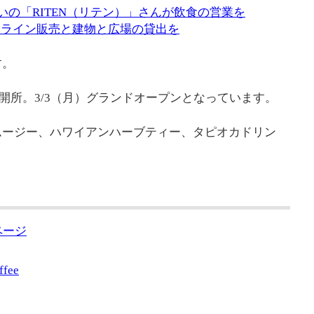
いの「RITEN（リテン）」さんが飲食の営業を
オンライン販売と建物と広場の貸出を
す。
開所。3/3（月）グランドオープンとなっています。
ムージー、ハワイアンハーブティー、タピオカドリン
。
ページ
ffee