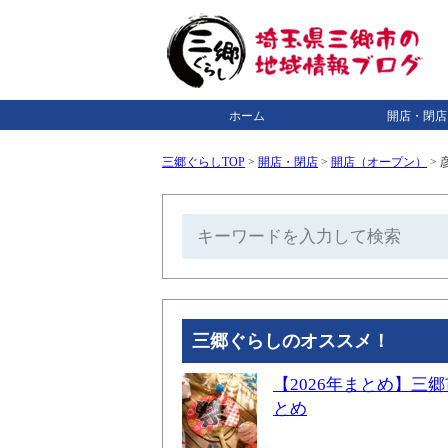
ホーム
開店・閉店
三郷ぐらしTOP
>
開店・閉店
>
開店（オープン）
>
三郷ぐらしのオススメ！
【2026年まとめ】
とめ