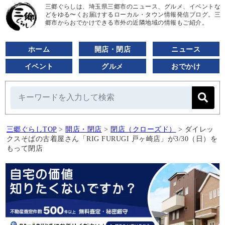
三郷ぐらしは、埼玉県三郷市のニュース、グルメ、イベントな
どをゆる〜くお届けするローカル・タウン情報発信ブログ。三
郷市からおでかけできる市外の近隣地域の情報もご紹介。
ホーム
開店・閉店
ニュース
イベント
グルメ
おでかけ
三郷ぐらしTOP
>
開店・閉店
>
閉店（クローズド）
>
ダイレッ
クスそばの古着屋さん「RIG FURUGI 戸ヶ崎店」が3/30（日）を
もって閉店