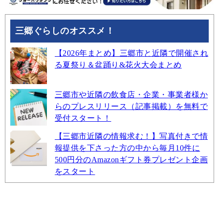
三郷ぐらしのオススメ！
【2026年まとめ】三郷市と近隣で開催され
る夏祭り＆盆踊り&花火大会まとめ
三郷市や近隣の飲食店・企業・事業者様か
らのプレスリリース（記事掲載）を無料で
受付スタート！
【三郷市近隣の情報求む！】写真付きで情
報提供を下さった方の中から毎月10件に
500円分のAmazonギフト券プレゼント企画
をスタート