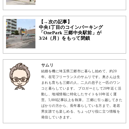
【→次の記事】
中央1丁目のコインパーキング
「OnePark 三郷中央駅前」が
3/24（月）をもって閉鎖
サムリ
結婚を機に埼玉県三郷市に暮らし始めて、約20
年。在宅フリーランスのサムリです。奥さんは生
まれも育ちも三郷の人。二人の息子と一匹のワン
コと暮らしています。 ブロガーとして20年近く活
動し、地域情報に特化したサイトを10年近く運
営。5,000記事以上を執筆。 三郷に引っ越してきた
ばかりの方から、長年暮らしている方まで。老若
男女誰でも楽しめる、ちょっぴり役に立つ情報を
発信していきます。