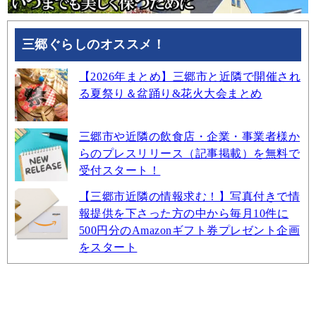
三郷ぐらしのオススメ！
【2026年まとめ】三郷市と近隣で開催され
る夏祭り＆盆踊り&花火大会まとめ
三郷市や近隣の飲食店・企業・事業者様か
らのプレスリリース（記事掲載）を無料で
受付スタート！
【三郷市近隣の情報求む！】写真付きで情
報提供を下さった方の中から毎月10件に
500円分のAmazonギフト券プレゼント企画
をスタート