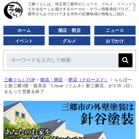
三郷ぐらしは、埼玉県三郷市のニュース、グルメ、イベントな
どをゆる〜くお届けするローカル・タウン情報発信ブログ。三
郷市からおでかけできる市外の近隣地域の情報もご紹介。
ホーム
開店・閉店
ニュース
イベント
グルメ
おでかけ
三郷ぐらしTOP
>
開店・閉店
>
閉店（クローズド）
>
ららぽー
と新三郷1階・寝具店「Limne（リムネ）新三郷店」が3/30（日）
をもって営業を終了