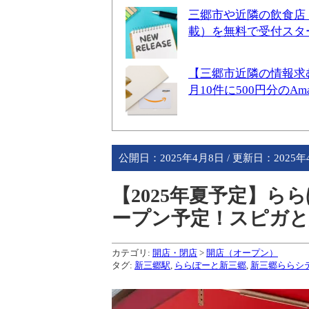
三郷市や近隣の飲食店
載）を無料で受付スタ
【三郷市近隣の情報求
月10件に500円分のA
公開日：
2025年4月8日
/ 更新日：
2025
【2025年夏予定】
ープン予定！スピガと
カテゴリ:
開店・閉店
>
開店（オープン）
タグ:
新三郷駅
,
ららぽーと新三郷
,
新三郷ららシ