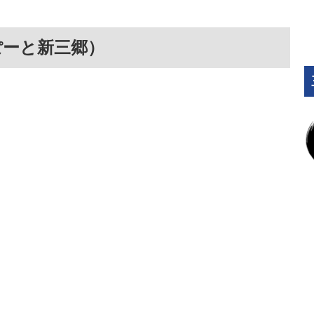
ぽーと新三郷）