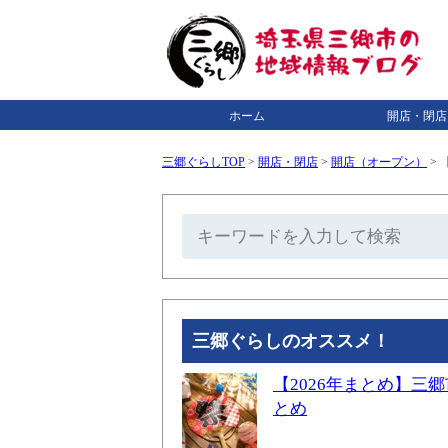
ホーム
開店・閉店
三郷ぐらしTOP
>
開店・閉店
>
開店（オープン）
>
三郷ぐらしのオススメ！
【2026年まとめ】
とめ