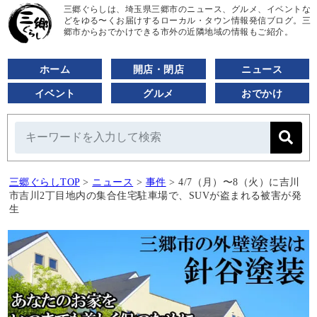
三郷ぐらしは、埼玉県三郷市のニュース、グルメ、イベントな
どをゆる〜くお届けするローカル・タウン情報発信ブログ。三
郷市からおでかけできる市外の近隣地域の情報もご紹介。
ホーム
開店・閉店
ニュース
イベント
グルメ
おでかけ
三郷ぐらしTOP
>
ニュース
>
事件
>
4/7（月）〜8（火）に吉川
市吉川2丁目地内の集合住宅駐車場で、SUVが盗まれる被害が発
生