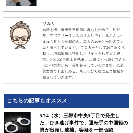
サムリ
結婚を機に埼玉県三郷市に暮らし始めて、約20
年。在宅フリーランスのサムリです。奥さんは生
まれも育ちも三郷の人。二人の息子と一匹のワン
コと暮らしています。 ブロガーとして20年近く活
動し、地域情報に特化したサイトを10年近く運
営。5,000記事以上を執筆。 三郷に引っ越してきた
ばかりの方から、長年暮らしている方まで。老若
男女誰でも楽しめる、ちょっぴり役に立つ情報を
発信していきます。
こちらの記事もオススメ
5/14（水）三郷市中央5丁目で発生し
た、ひき逃げ事件で、運転手の中国籍の
男が出頭し逮捕、容疑を一部否認