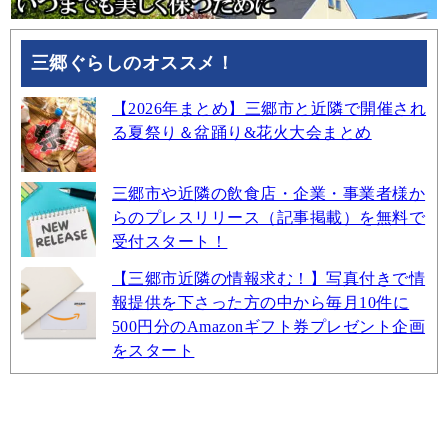
三郷ぐらしのオススメ！
【2026年まとめ】三郷市と近隣で開催され
る夏祭り＆盆踊り&花火大会まとめ
三郷市や近隣の飲食店・企業・事業者様か
らのプレスリリース（記事掲載）を無料で
受付スタート！
【三郷市近隣の情報求む！】写真付きで情
報提供を下さった方の中から毎月10件に
500円分のAmazonギフト券プレゼント企画
をスタート