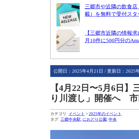
三郷市や近隣の飲食店
載）を無料で受付スタ
【三郷市近隣の情報求
月10件に500円分のA
公開日：
2025年4月21日
/ 更新日：
2025
【4月22日〜5月6日
り川渡し」開催へ 市
カテゴリ:
イベント
>
2025年のイベント
タグ:
三郷中央駅
,
におどり公園
,
中央