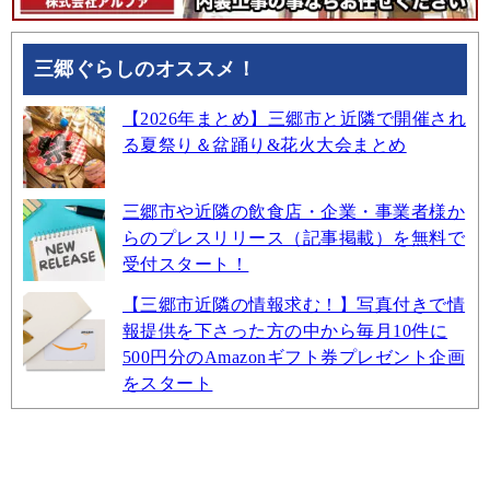
三郷ぐらしのオススメ！
【2026年まとめ】三郷市と近隣で開催され
る夏祭り＆盆踊り&花火大会まとめ
三郷市や近隣の飲食店・企業・事業者様か
らのプレスリリース（記事掲載）を無料で
受付スタート！
【三郷市近隣の情報求む！】写真付きで情
報提供を下さった方の中から毎月10件に
500円分のAmazonギフト券プレゼント企画
をスタート