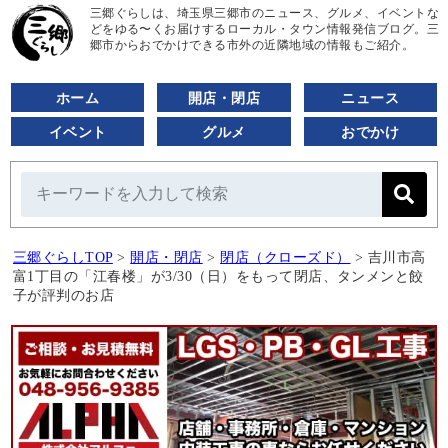
三郷ぐらしは、埼玉県三郷市のニュース、グルメ、イベントな
どをゆる〜くお届けするローカル・タウン情報発信ブログ。三
郷市からおでかけできる市外の近隣地域の情報もご紹介。
ホーム
開店・閉店
ニュース
イベント
グルメ
おでかけ
三郷ぐらしTOP
>
開店・閉店
>
閉店（クローズド）
>
吉川市高
富1丁目の「江春楼」が3/30（日）をもって閉店、タンメンと餃
子が評判のお店