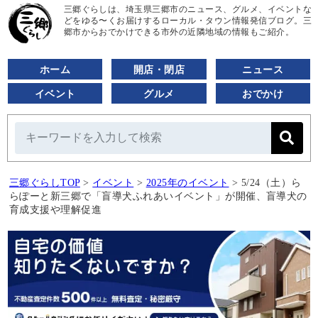
三郷ぐらしは、埼玉県三郷市のニュース、グルメ、イベントな
どをゆる〜くお届けするローカル・タウン情報発信ブログ。三
郷市からおでかけできる市外の近隣地域の情報もご紹介。
ホーム
開店・閉店
ニュース
イベント
グルメ
おでかけ
三郷ぐらしTOP
>
イベント
>
2025年のイベント
>
5/24（土）ら
らぽーと新三郷で「盲導犬ふれあいイベント」が開催、盲導犬の
育成支援や理解促進