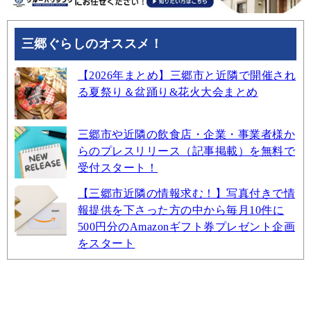
三郷ぐらしのオススメ！
【2026年まとめ】三郷市と近隣で開催され
る夏祭り＆盆踊り&花火大会まとめ
三郷市や近隣の飲食店・企業・事業者様か
らのプレスリリース（記事掲載）を無料で
受付スタート！
【三郷市近隣の情報求む！】写真付きで情
報提供を下さった方の中から毎月10件に
500円分のAmazonギフト券プレゼント企画
をスタート