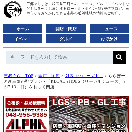
三郷ぐらしは、埼玉県三郷市のニュース、グルメ、イベントな
どをゆる〜くお届けするローカル・タウン情報発信ブログ。三
郷市からおでかけできる市外の近隣地域の情報もご紹介。
ホーム
開店・閉店
ニュース
イベント
グルメ
おでかけ
三郷ぐらしTOP
>
開店・閉店
>
閉店（クローズド）
>
ららぽー
と新三郷の靴ブランド「REGAL SHOES（リーガルシューズ）」
が7/13（日）をもって閉店