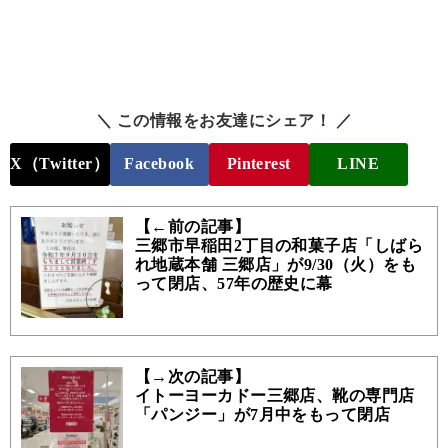
＼ この情報をお友達にシェア！ ／
X（Twitter）
Facebook
Pinterest
LINE
【←前の記事】
三郷市早稲田2丁目の和菓子店「しばら
れ地蔵本舗 三郷店」が9/30（火）をも
って閉店、57年の歴史に幕
【→次の記事】
イトーヨーカドー三郷店、靴の専門店
「パンジー」が7月中をもって閉店