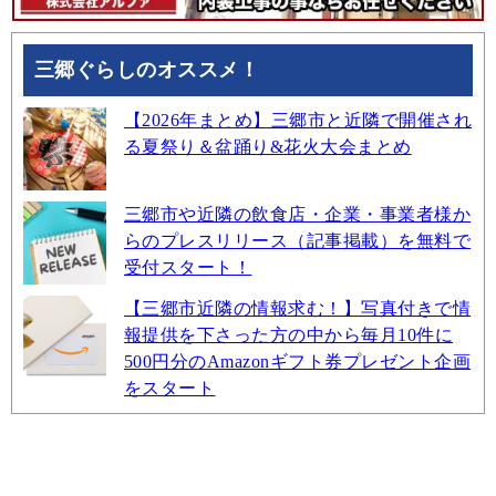
三郷ぐらしのオススメ！
【2026年まとめ】三郷市と近隣で開催され
る夏祭り＆盆踊り&花火大会まとめ
三郷市や近隣の飲食店・企業・事業者様か
らのプレスリリース（記事掲載）を無料で
受付スタート！
【三郷市近隣の情報求む！】写真付きで情
報提供を下さった方の中から毎月10件に
500円分のAmazonギフト券プレゼント企画
をスタート