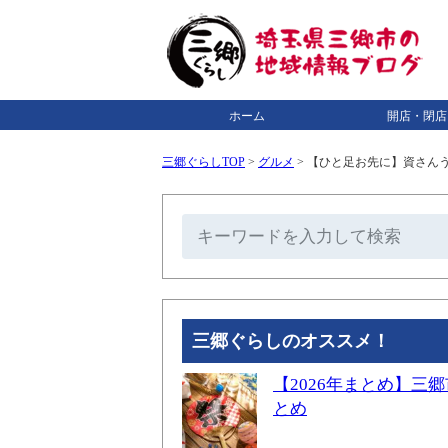
ホーム
開店・閉店
三郷ぐらしTOP
>
グルメ
>
【ひと足お先に】資さんう
三郷ぐらしのオススメ！
【2026年まとめ】
とめ