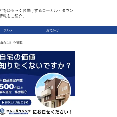
どをゆる〜くお届けするローカル・タウン
情報もご紹介。
グルメ
おでかけ
上品な出汁を堪能