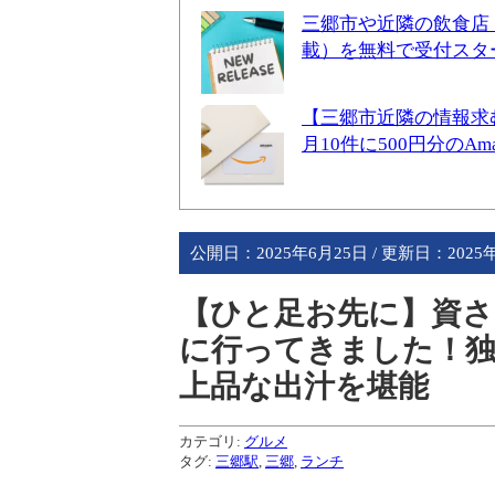
三郷市や近隣の飲食店
載）を無料で受付スタ
【三郷市近隣の情報求
月10件に500円分のA
公開日：
2025年6月25日
/ 更新日：
2025
【ひと足お先に】資さ
に行ってきました！
上品な出汁を堪能
カテゴリ:
グルメ
タグ:
三郷駅
,
三郷
,
ランチ