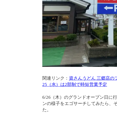
関連リンク：
資さんうどん 三郷店の
25（水）は2部制で時短営業予定
6/26（木）のグランドオープン日に
ンの様子をエゴサーチしてみたら、
た。