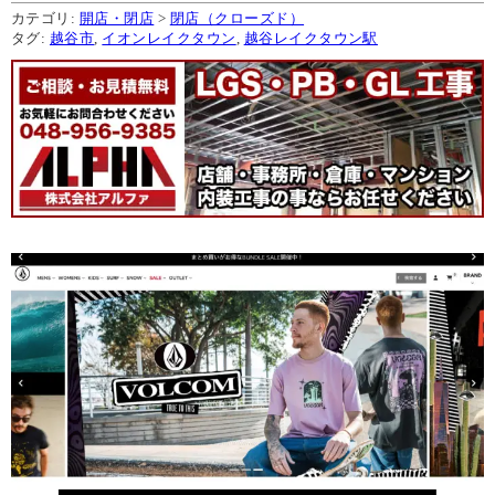
カテゴリ:
開店・閉店
>
閉店（クローズド）
タグ:
越谷市
,
イオンレイクタウン
,
越谷レイクタウン駅