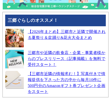
三郷ぐらしのオススメ！
【2026年まとめ】三郷市と近隣で開催され
る夏祭り＆盆踊り&花火大会まとめ
三郷市や近隣の飲食店・企業・事業者様か
らのプレスリリース（記事掲載）を無料で
受付スタート！
【三郷市近隣の情報求む！】写真付きで情
報提供を下さった方の中から毎月10件に
500円分のAmazonギフト券プレゼント企画
をスタート