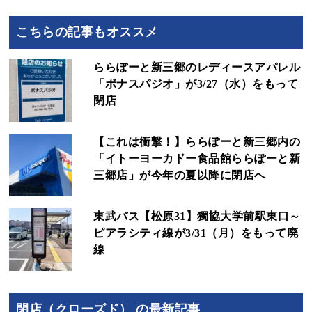
こちらの記事もオススメ
ららぽーと新三郷のレディースアパレル
「ボナスパジオ」が3/27（水）をもって
閉店
【これは衝撃！】ららぽーと新三郷内の
「イトーヨーカドー食品館ららぽーと新
三郷店」が今年の夏以降に閉店へ
東武バス【松原31】獨協大学前駅東口～
ピアラシティ線が3/31（月）をもって廃
線
閉店（クローズド） の最新記事