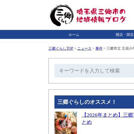
ホーム
開店・閉店
三郷ぐらしTOP
>
ニュース
>
事件
>
三郷市立 立花小
三郷ぐらしのオススメ！
【2026年まとめ】
とめ