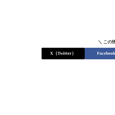
＼ この
X（Twitter）
Faceboo