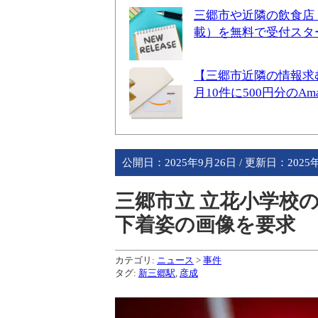
三郷市や近隣の飲食店
載）を無料で受付スタ
【三郷市近隣の情報求
月10件に500円分のA
公開日：
2025年9月26日
/ 更新日：
2025
三郷市立 立花小学校
下着姿の画像を要求
カテゴリ:
ニュース
>
事件
タグ:
新三郷駅
,
彦成