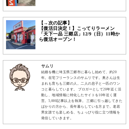
【→次の記事】
【復活日決定！】こってりラーメン
「天下一品 三郷店」12/9（日）11時か
ら復活オープン！
サムリ
結婚を機に埼玉県三郷市に暮らし始めて、約20
年。在宅フリーランスのサムリです。奥さんは生
まれも育ちも三郷の人。二人の息子と一匹のワン
コと暮らしています。 ブロガーとして20年近く活
動し、地域情報に特化したサイトを10年近く運
営。5,000記事以上を執筆。 三郷に引っ越してきた
ばかりの方から、長年暮らしている方まで。老若
男女誰でも楽しめる、ちょっぴり役に立つ情報を
発信していきます。