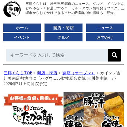
三郷ぐらしは、埼玉県三郷市のニュース、グルメ、イベントな
どをゆる〜くお届けするローカル・タウン情報発信ブログ。三
郷市からおでかけできる市外の近隣地域の情報もご紹介。
ホーム
開店・閉店
ニュース
イベント
グルメ
おでかけ
三郷ぐらしTOP
>
開店・閉店
>
開店（オープン）
>
カインズ吉
川美南店敷地内に「ハグウェル動物総合病院 吉川美南院」が
2026年7月上旬開院予定