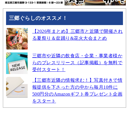
三郷ぐらしのオススメ！
【2026年まとめ】三郷市と近隣で開催され
る夏祭り＆盆踊り&花火大会まとめ
三郷市や近隣の飲食店・企業・事業者様か
らのプレスリリース（記事掲載）を無料で
受付スタート！
【三郷市近隣の情報求む！】写真付きで情
報提供を下さった方の中から毎月10件に
500円分のAmazonギフト券プレゼント企画
をスタート