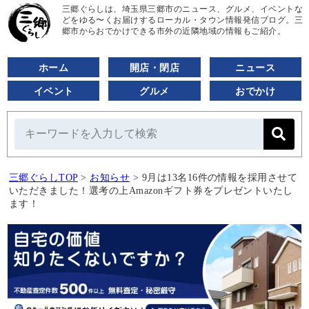
三郷ぐらしは、埼玉県三郷市のニュース、グルメ、イベントな
どをゆる〜くお届けするローカル・タウン情報発信ブログ。三
郷市からおでかけできる市外の近隣地域の情報もご紹介。
ホーム
開店・閉店
ニュース
イベント
グルメ
おでかけ
三郷ぐらしTOP
>
お知らせ
>
9月は13名16件の情報を採用させて
いただきました！選考の上Amazonギフト券をプレゼントいたし
ます！