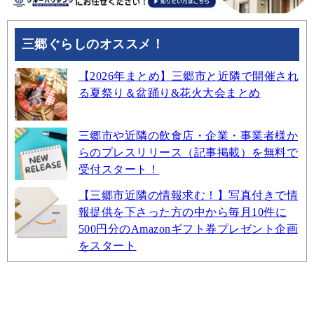
三郷ぐらしのオススメ！
【2026年まとめ】三郷市と近隣で開催され
る夏祭り＆盆踊り&花火大会まとめ
三郷市や近隣の飲食店・企業・事業者様か
らのプレスリリース（記事掲載）を無料で
受付スタート！
【三郷市近隣の情報求む！】写真付きで情
報提供を下さった方の中から毎月10件に
500円分のAmazonギフト券プレゼント企画
をスタート