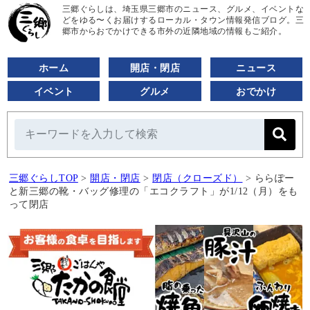
三郷ぐらしは、埼玉県三郷市のニュース、グルメ、イベントな
どをゆる〜くお届けするローカル・タウン情報発信ブログ。三
郷市からおでかけできる市外の近隣地域の情報もご紹介。
ホーム
開店・閉店
ニュース
イベント
グルメ
おでかけ
三郷ぐらしTOP
>
開店・閉店
>
閉店（クローズド）
>
ららぽー
と新三郷の靴・バッグ修理の「エコクラフト」が1/12（月）をも
って閉店