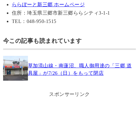
ららぽーと新三郷 ホームページ
住所：埼玉県三郷市新三郷ららシティ3-1-1
TEL：048-950-1515
今この記事も読まれています
草加流山線・南蓮沼、職人御用達の「三郷 道
具屋」が7/26（日）をもって閉店
スポンサーリンク