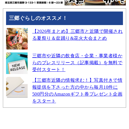
三郷ぐらしのオススメ！
【2026年まとめ】三郷市と近隣で開催され
る夏祭り＆盆踊り&花火大会まとめ
三郷市や近隣の飲食店・企業・事業者様か
らのプレスリリース（記事掲載）を無料で
受付スタート！
【三郷市近隣の情報求む！】写真付きで情
報提供を下さった方の中から毎月10件に
500円分のAmazonギフト券プレゼント企画
をスタート