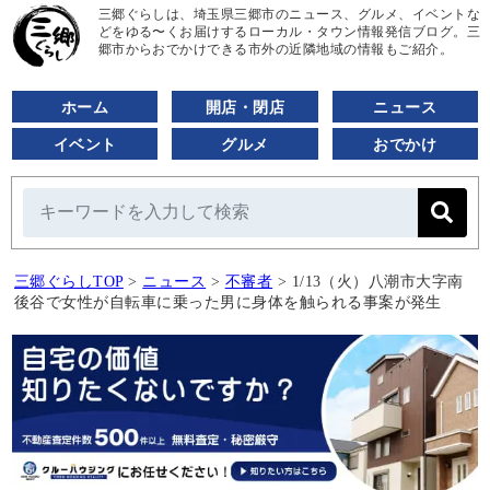
三郷ぐらしは、埼玉県三郷市のニュース、グルメ、イベントな
どをゆる〜くお届けするローカル・タウン情報発信ブログ。三
郷市からおでかけできる市外の近隣地域の情報もご紹介。
ホーム
開店・閉店
ニュース
イベント
グルメ
おでかけ
三郷ぐらしTOP
>
ニュース
>
不審者
>
1/13（火）八潮市大字南
後谷で女性が自転車に乗った男に身体を触られる事案が発生