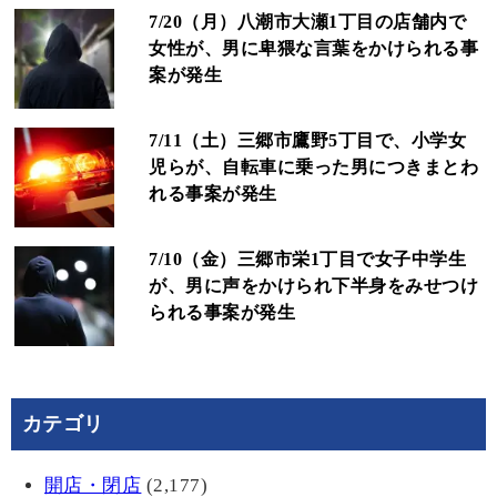
7/20（月）八潮市大瀬1丁目の店舗内で
女性が、男に卑猥な言葉をかけられる事
案が発生
7/11（土）三郷市鷹野5丁目で、小学女
児らが、自転車に乗った男につきまとわ
れる事案が発生
7/10（金）三郷市栄1丁目で女子中学生
が、男に声をかけられ下半身をみせつけ
られる事案が発生
カテゴリ
開店・閉店
(2,177)