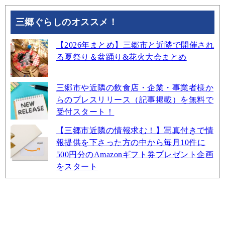
三郷ぐらしのオススメ！
【2026年まとめ】三郷市と近隣で開催され
る夏祭り＆盆踊り&花火大会まとめ
三郷市や近隣の飲食店・企業・事業者様か
らのプレスリリース（記事掲載）を無料で
受付スタート！
【三郷市近隣の情報求む！】写真付きで情
報提供を下さった方の中から毎月10件に
500円分のAmazonギフト券プレゼント企画
をスタート