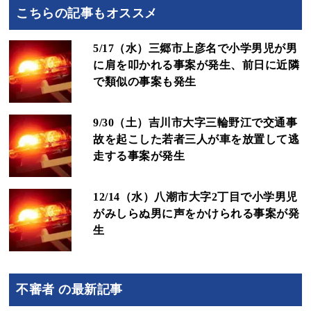
こちらの記事もオススメ
5/17（水）三郷市上彦名で小学男児が男
に肩を叩かれる事案が発生、前日に近隣
で類似の事案も発生
9/30（土）吉川市大字三輪野江で交通事
故を起こした若者三人が車を放置して逃
走する事案が発生
12/14（水）八潮市大字2丁目で小学男児
がみしらぬ男に声をかけられる事案が発
生
不審者 の最新記事