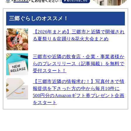
三郷ぐらしのオススメ！
【2026年まとめ】三郷市と近隣で開催され
る夏祭り＆盆踊り&花火大会まとめ
三郷市や近隣の飲食店・企業・事業者様か
らのプレスリリース（記事掲載）を無料で
受付スタート！
【三郷市近隣の情報求む！】写真付きで情
報提供を下さった方の中から毎月10件に
500円分のAmazonギフト券プレゼント企画
をスタート