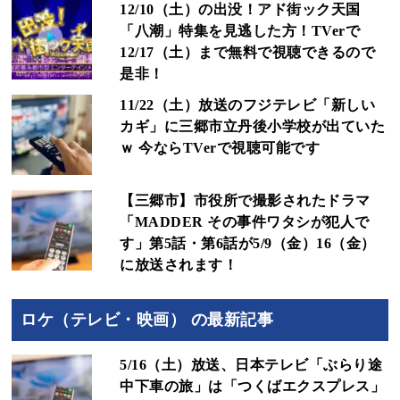
12/10（土）の出没！アド街ック天国
「八潮」特集を見逃した方！TVerで
12/17（土）まで無料で視聴できるので
是非！
11/22（土）放送のフジテレビ「新しい
カギ」に三郷市立丹後小学校が出ていた
ｗ 今ならTVerで視聴可能です
【三郷市】市役所で撮影されたドラマ
「MADDER その事件ワタシが犯人で
す」第5話・第6話が5/9（金）16（金）
に放送されます！
ロケ（テレビ・映画） の最新記事
5/16（土）放送、日本テレビ「ぶらり途
中下車の旅」は「つくばエクスプレス」