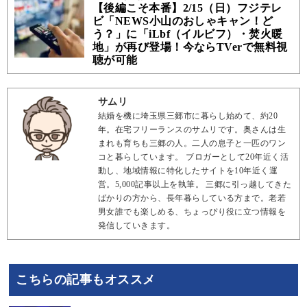
【後編こそ本番】2/15（日）フジテレ
ビ「NEWS小山のおしゃキャン！ど
う？」に「iLbf（イルビフ）・焚火暖
地」が再び登場！今ならTVerで無料視
聴が可能
サムリ
結婚を機に埼玉県三郷市に暮らし始めて、約20
年。在宅フリーランスのサムリです。奥さんは生
まれも育ちも三郷の人。二人の息子と一匹のワン
コと暮らしています。 ブロガーとして20年近く活
動し、地域情報に特化したサイトを10年近く運
営。5,000記事以上を執筆。 三郷に引っ越してきた
ばかりの方から、長年暮らしている方まで。老若
男女誰でも楽しめる、ちょっぴり役に立つ情報を
発信していきます。
こちらの記事もオススメ