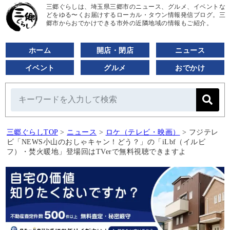
三郷ぐらしは、埼玉県三郷市のニュース、グルメ、イベントな
どをゆる〜くお届けするローカル・タウン情報発信ブログ。三
郷市からおでかけできる市外の近隣地域の情報もご紹介。
ホーム
開店・閉店
ニュース
イベント
グルメ
おでかけ
三郷ぐらしTOP
>
ニュース
>
ロケ（テレビ・映画）
>
フジテレ
ビ「NEWS小山のおしゃキャン！どう？」の「iLbf（イルビ
フ）・焚火暖地」登場回はTVerで無料視聴できますよ