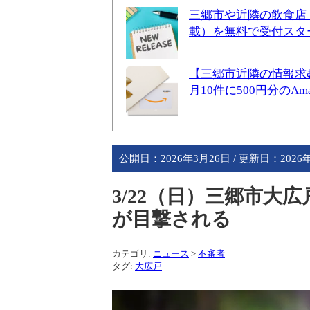
三郷市や近隣の飲食店
載）を無料で受付スタ
【三郷市近隣の情報求
月10件に500円分のA
公開日：
2026年3月26日
/ 更新日：
2026
3/22（日）三郷市大
が目撃される
カテゴリ:
ニュース
>
不審者
タグ:
大広戸