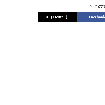
＼ この
X（Twitter）
Faceboo