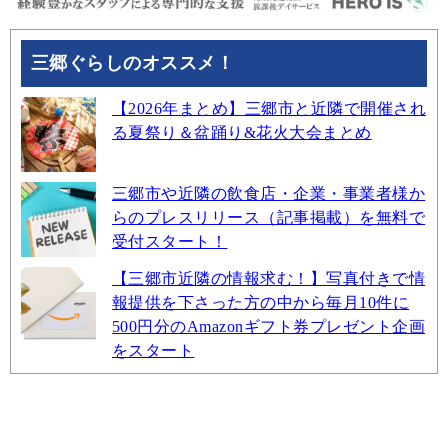
三郷ぐらしのオススメ！
【2026年まとめ】三郷市と近隣で開催され
る夏祭り＆盆踊り&花火大会まとめ
三郷市や近隣の飲食店・企業・事業者様か
らのプレスリリース（記事掲載）を無料で
受付スタート！
【三郷市近隣の情報求む！】写真付きで情
報提供を下さった方の中から毎月10件に
500円分のAmazonギフト券プレゼント企画
をスタート