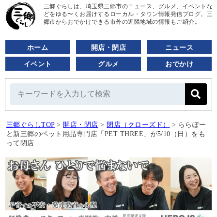
三郷ぐらしは、埼玉県三郷市のニュース、グルメ、イベントな
どをゆる〜くお届けするローカル・タウン情報発信ブログ。三
郷市からおでかけできる市外の近隣地域の情報もご紹介。
ホーム
開店・閉店
ニュース
イベント
グルメ
おでかけ
三郷ぐらしTOP
>
開店・閉店
>
閉店（クローズド）
>
ららぽー
と新三郷のペット用品専門店「PET THREE」が5/10（日）をも
って閉店