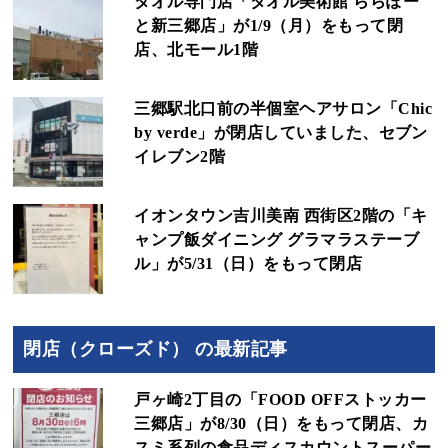
タオル専門店「タオル美術館 ららぽー
と新三郷店」が1/9（月）をもって閉
店、北モール1階
三郷駅北口前の半個室ヘアサロン「Chic
by verde」が閉店していました、セブン
イレブン2階
イオンタウン吉川美南 西街区2階の「キ
ャンプ飯ダイニング グラマラステーブ
ル」が5/31（日）をもって閉店
閉店（クローズド） の最新記事
戸ヶ崎2丁目の「FOOD OFFストッカー
三郷店」が8/30（日）をもって閉店、カ
スミ系列の食品ディスカウントスーパー