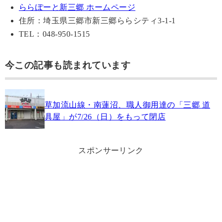
ららぽーと新三郷 ホームページ
住所：埼玉県三郷市新三郷ららシティ3-1-1
TEL：048-950-1515
今この記事も読まれています
草加流山線・南蓮沼、職人御用達の「三郷 道
具屋」が7/26（日）をもって閉店
スポンサーリンク