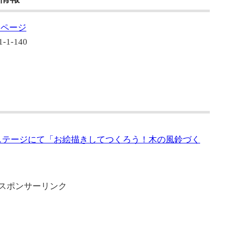
ムページ
-140
）
グステージにて「お絵描きしてつくろう！木の風鈴づく
スポンサーリンク