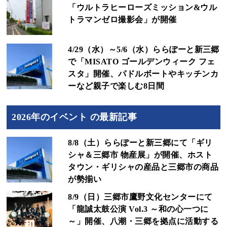
「ウルトラヒーローズミッション&ウル
トラマンゼロ撮影会」が開催
4/29（水）～5/6（水）ららぽーと新三郷
で「MISATO ゴールデンウィーク フェ
スタ」開催、パドルボートやキッチンカ
ーなど親子で楽しむ8日間
2026年のイベント の最新記事
8/8（土）ららぽーと新三郷にて「ギリ
シャ＆三郷市 物産展」が開催、ホスト
タウン・ギリシャの産品と三郷市の商品
が勢揃い
8/9（日）三郷市鷹野文化センターにて
「龍誠太鼓公演 Vol.3 ～和の心一つに
～」開催、八潮・三郷を拠点に活動する