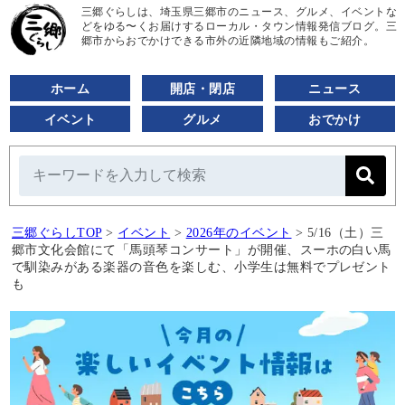
三郷ぐらしは、埼玉県三郷市のニュース、グルメ、イベントな
どをゆる〜くお届けするローカル・タウン情報発信ブログ。三
郷市からおでかけできる市外の近隣地域の情報もご紹介。
ホーム
開店・閉店
ニュース
イベント
グルメ
おでかけ
三郷ぐらしTOP
>
イベント
>
2026年のイベント
>
5/16（土）三
郷市文化会館にて「馬頭琴コンサート」が開催、スーホの白い馬
で馴染みがある楽器の音色を楽しむ、小学生は無料でプレゼント
も