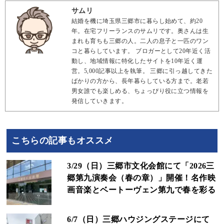
サムリ
結婚を機に埼玉県三郷市に暮らし始めて、約20
年。在宅フリーランスのサムリです。奥さんは生
まれも育ちも三郷の人。二人の息子と一匹のワン
コと暮らしています。 ブロガーとして20年近く活
動し、地域情報に特化したサイトを10年近く運
営。5,000記事以上を執筆。 三郷に引っ越してきた
ばかりの方から、長年暮らしている方まで。老若
男女誰でも楽しめる、ちょっぴり役に立つ情報を
発信していきます。
こちらの記事もオススメ
3/29（日）三郷市文化会館にて「2026三
郷第九演奏会（春の章）」開催！名作映
画音楽とベートーヴェン第九で春を彩る
6/7（日）三郷ハウジングステージにて