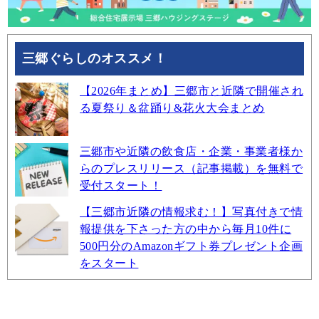
三郷ぐらしのオススメ！
【2026年まとめ】三郷市と近隣で開催され
る夏祭り＆盆踊り&花火大会まとめ
三郷市や近隣の飲食店・企業・事業者様か
らのプレスリリース（記事掲載）を無料で
受付スタート！
【三郷市近隣の情報求む！】写真付きで情
報提供を下さった方の中から毎月10件に
500円分のAmazonギフト券プレゼント企画
をスタート