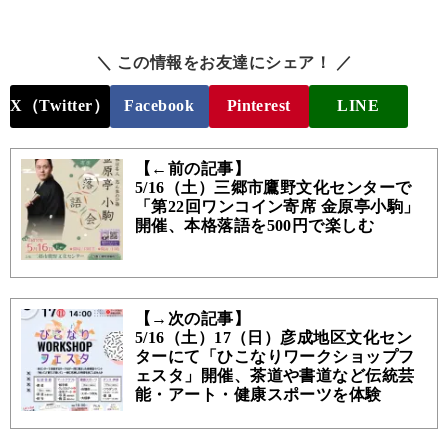
＼ この情報をお友達にシェア！ ／
X（Twitter）
Facebook
Pinterest
LINE
【←前の記事】
5/16（土）三郷市鷹野文化センターで
「第22回ワンコイン寄席 金原亭小駒」
開催、本格落語を500円で楽しむ
【→次の記事】
5/16（土）17（日）彦成地区文化セン
ターにて「ひこなりワークショップフ
ェスタ」開催、茶道や書道など伝統芸
能・アート・健康スポーツを体験