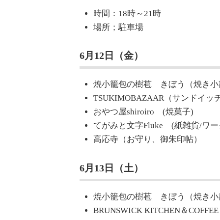
時間：18時～21時
場所；駐車場
6月12日（金）
焼小籠包の樹苞 きぼう（焼き小
TSUKIMOBAZAAR（サンド
おやつ屋shiroiro (焼菓子)
てがみと文字Fluke (紙雑貨/ワ
高応寺（お守り、御朱印帖）
6月13日（土）
焼小籠包の樹苞 きぼう（焼き小
BRUNSWICK KITCHEN＆C