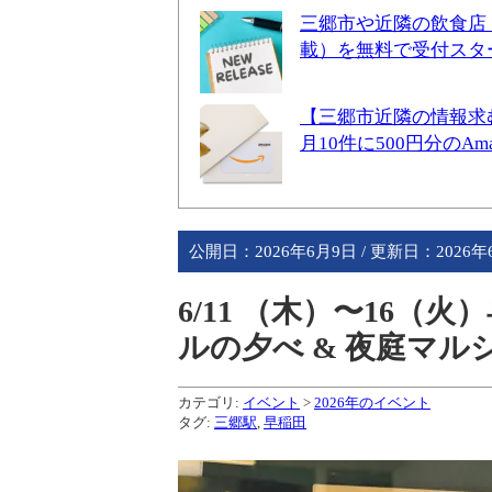
三郷市や近隣の飲食店
載）を無料で受付スタ
【三郷市近隣の情報求
月10件に500円分のA
公開日：
2026年6月9日
/ 更新日：
2026
6/11 （木）〜16
ルの夕べ & 夜庭マルシ
カテゴリ:
イベント
>
2026年のイベント
タグ:
三郷駅
,
早稲田