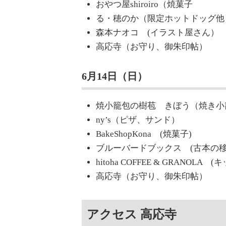
おやつ屋shiroiro（焼菓子
る・穂のか（限定ホットドッグ他
森本ナオコ (イラスト屋さん）
高応寺（お守り、御朱印帖）
6月14日（日）
焼小籠包の樹苞 きぼう（焼き小
ny’s（ピザ、サンド）
BakeShopKona (焼菓子)
ブルーバードブックス (古本の移
hitoha COFFEE & GRANO
高応寺（お守り、御朱印帖）
アクセス 高応寺