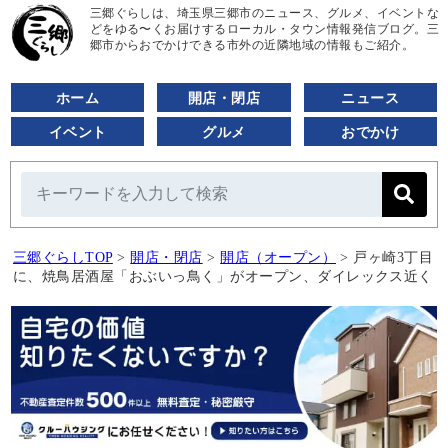
三郷ぐらしは、埼玉県三郷市のニュース、グルメ、イベントな
どをゆる〜くお届けするローカル・タウン情報発信ブログ。三
郷市からおでかけできる市外の近隣地域の情報もご紹介。
ホーム
開店・閉店
ニュース
イベント
グルメ
おでかけ
三郷ぐらしTOP
>
開店・閉店
>
開店（オープン）
>
戸ヶ崎3丁目
に、焼鳥居酒屋「おぶいっ鳥く」がオープン、ダイレックス近く