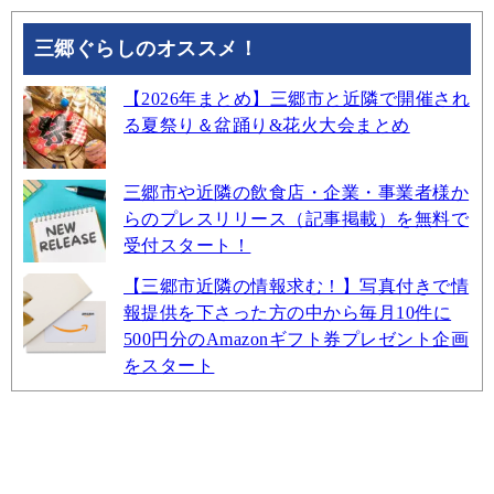
三郷ぐらしのオススメ！
【2026年まとめ】三郷市と近隣で開催され
る夏祭り＆盆踊り&花火大会まとめ
三郷市や近隣の飲食店・企業・事業者様か
らのプレスリリース（記事掲載）を無料で
受付スタート！
【三郷市近隣の情報求む！】写真付きで情
報提供を下さった方の中から毎月10件に
500円分のAmazonギフト券プレゼント企画
をスタート