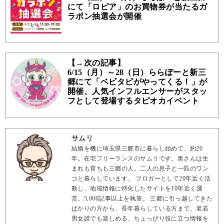
にて「ロピア」のお買物券が当たるガ
ラポン抽選会が開催
【→次の記事】
6/15（月）～28（日）ららぽーと新三
郷にて「ベビタピがやってくる！」が
開催、人気インフルエンサーがスタッ
フとして登場するタピオカイベント
サムリ
結婚を機に埼玉県三郷市に暮らし始めて、約20
年。在宅フリーランスのサムリです。奥さんは生
まれも育ちも三郷の人。二人の息子と一匹のワン
コと暮らしています。 ブロガーとして20年近く活
動し、地域情報に特化したサイトを10年近く運
営。5,000記事以上を執筆。 三郷に引っ越してきた
ばかりの方から、長年暮らしている方まで。老若
男女誰でも楽しめる、ちょっぴり役に立つ情報を