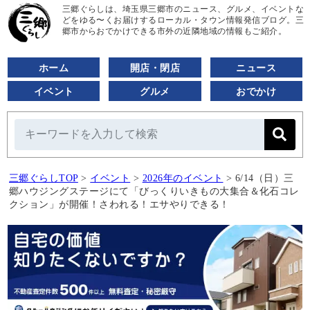
三郷ぐらしは、埼玉県三郷市のニュース、グルメ、イベントな
どをゆる〜くお届けするローカル・タウン情報発信ブログ。三
郷市からおでかけできる市外の近隣地域の情報もご紹介。
ホーム
開店・閉店
ニュース
イベント
グルメ
おでかけ
三郷ぐらしTOP
>
イベント
>
2026年のイベント
>
6/14（日）三
郷ハウジングステージにて「びっくりいきもの大集合＆化石コレ
クション」が開催！さわれる！エサやりできる！