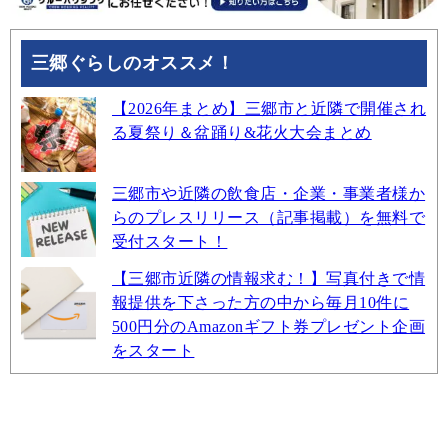
三郷ぐらしのオススメ！
【2026年まとめ】三郷市と近隣で開催され
る夏祭り＆盆踊り&花火大会まとめ
三郷市や近隣の飲食店・企業・事業者様か
らのプレスリリース（記事掲載）を無料で
受付スタート！
【三郷市近隣の情報求む！】写真付きで情
報提供を下さった方の中から毎月10件に
500円分のAmazonギフト券プレゼント企画
をスタート