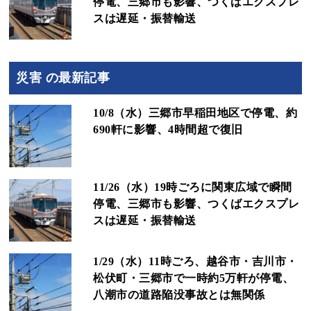
停電、三郷市も影響、つくばエクスプレ
スは遅延・振替輸送
災害 の最新記事
10/8（水）三郷市早稲田地区で停電、約
690軒に影響、4時間超で復旧
11/26（水）19時ごろに関東広域で瞬間
停電、三郷市も影響、つくばエクスプレ
スは遅延・振替輸送
1/29（水）11時ごろ、越谷市・吉川市・
松伏町・三郷市で一時約5万軒が停電、
八潮市の道路陥没事故とは無関係