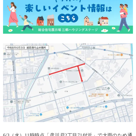
6/3（水）11時時点「彦川戸2丁目71付近」で大雨のため通