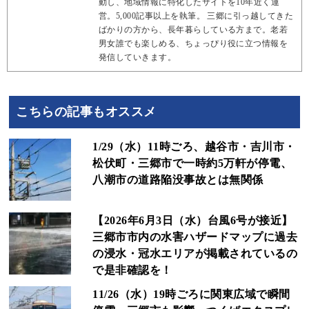
動し、地域情報に特化したサイトを10年近く運
営。5,000記事以上を執筆。 三郷に引っ越してきた
ばかりの方から、長年暮らしている方まで。老若
男女誰でも楽しめる、ちょっぴり役に立つ情報を
発信していきます。
こちらの記事もオススメ
1/29（水）11時ごろ、越谷市・吉川市・
松伏町・三郷市で一時約5万軒が停電、
八潮市の道路陥没事故とは無関係
【2026年6月3日（水）台風6号が接近】
三郷市市内の水害ハザードマップに過去
の浸水・冠水エリアが掲載されているの
で是非確認を！
11/26（水）19時ごろに関東広域で瞬間