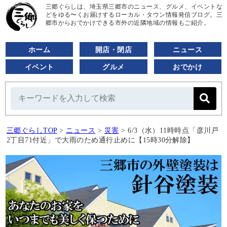
三郷ぐらしは、埼玉県三郷市のニュース、グルメ、イベントな
どをゆる〜くお届けするローカル・タウン情報発信ブログ。三
郷市からおでかけできる市外の近隣地域の情報もご紹介。
ホーム
開店・閉店
ニュース
イベント
グルメ
おでかけ
三郷ぐらしTOP
>
ニュース
>
災害
>
6/3（水）11時時点「彦川戸
2丁目71付近」で大雨のため通行止めに【15時30分解除】