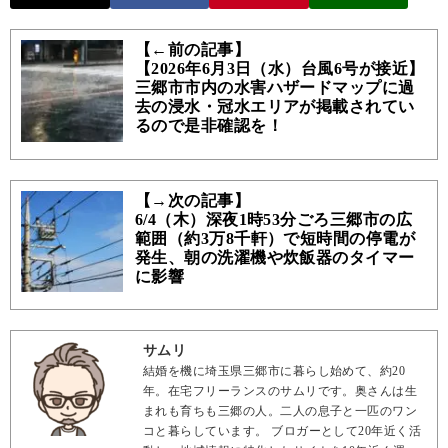
【←前の記事】
【2026年6月3日（水）台風6号が接近】
三郷市市内の水害ハザードマップに過
去の浸水・冠水エリアが掲載されてい
るので是非確認を！
【→次の記事】
6/4（木）深夜1時53分ごろ三郷市の広
範囲（約3万8千軒）で短時間の停電が
発生、朝の洗濯機や炊飯器のタイマー
に影響
サムリ
結婚を機に埼玉県三郷市に暮らし始めて、約20
年。在宅フリーランスのサムリです。奥さんは生
まれも育ちも三郷の人。二人の息子と一匹のワン
コと暮らしています。 ブロガーとして20年近く活