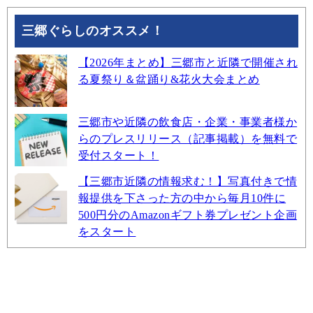
三郷ぐらしのオススメ！
【2026年まとめ】三郷市と近隣で開催され
る夏祭り＆盆踊り&花火大会まとめ
三郷市や近隣の飲食店・企業・事業者様か
らのプレスリリース（記事掲載）を無料で
受付スタート！
【三郷市近隣の情報求む！】写真付きで情
報提供を下さった方の中から毎月10件に
500円分のAmazonギフト券プレゼント企画
をスタート