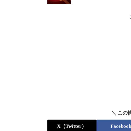
＼ この
X（Twitter）
Faceboo