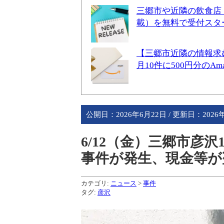
三郷市や近隣の飲食店
載）を無料で受付スタ
【三郷市近隣の情報求
月10件に500円分のA
公開日：
2026年6月22日
/ 更新日：
2026
6/12（金）三郷市彦
事件が発生、現金等が
カテゴリ:
ニュース
>
事件
タグ:
彦沢