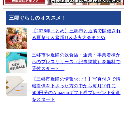
三郷ぐらしのオススメ！
【2026年まとめ】三郷市と近隣で開催され
る夏祭り＆盆踊り&花火大会まとめ
三郷市や近隣の飲食店・企業・事業者様か
らのプレスリリース（記事掲載）を無料で
受付スタート！
【三郷市近隣の情報求む！】写真付きで情
報提供を下さった方の中から毎月10件に
500円分のAmazonギフト券プレゼント企画
をスタート