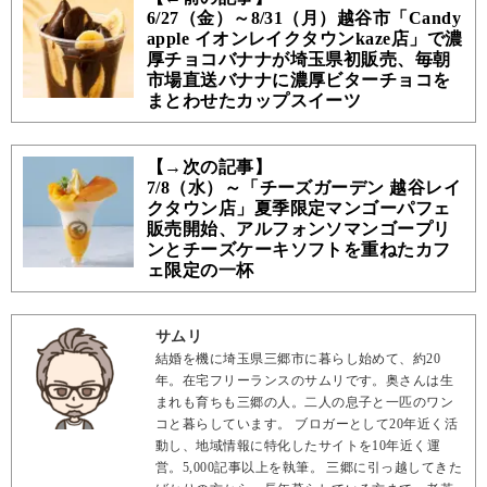
6/27（金）～8/31（月）越谷市「Candy
apple イオンレイクタウンkaze店」で濃
厚チョコバナナが埼玉県初販売、毎朝
市場直送バナナに濃厚ビターチョコを
まとわせたカップスイーツ
【→次の記事】
7/8（水）～「チーズガーデン 越谷レイ
クタウン店」夏季限定マンゴーパフェ
販売開始、アルフォンソマンゴープリ
ンとチーズケーキソフトを重ねたカフ
ェ限定の一杯
サムリ
結婚を機に埼玉県三郷市に暮らし始めて、約20
年。在宅フリーランスのサムリです。奥さんは生
まれも育ちも三郷の人。二人の息子と一匹のワン
コと暮らしています。 ブロガーとして20年近く活
動し、地域情報に特化したサイトを10年近く運
営。5,000記事以上を執筆。 三郷に引っ越してきた