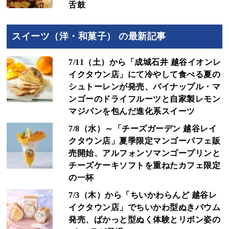
舌鼓
スイーツ（洋・和菓子） の最新記事
7/11（土）から「成城石井 越谷イオンレ
イクタウン店」にて冷やして食べる夏の
シュトーレンが発売、パイナップル・マ
ンゴーのドライフルーツと自家製レモン
マジパンを包んだ進化系スイーツ
7/8（水）～「チーズガーデン 越谷レイ
クタウン店」夏季限定マンゴーパフェ販
売開始、アルフォンソマンゴープリンと
チーズケーキソフトを重ねたカフェ限定
の一杯
7/3（木）から「ちいかわらんど 越谷レ
イクタウン店」でちいかわ型ぬきバウム
発売、ぱかっと型ぬく体験とリボン姿の