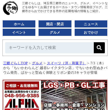
三郷ぐらしは、埼玉県三郷市のニュース、グルメ、イベントな
どをゆる〜くお届けするローカル・タウン情報発信ブログ。三
郷市からおでかけできる市外の近隣地域の情報もご紹介。
ホーム
開店・閉店
ニュース
イベント
グルメ
おでかけ
三郷ぐらしTOP
>
グルメ
>
スイーツ（洋・和菓子）
>
7/3（木）
から「ちいかわらんど 越谷レイクタウン店」でちいかわ型ぬきバ
ウム発売、ぱかっと型ぬく体験とリボン姿の3キャラが登場