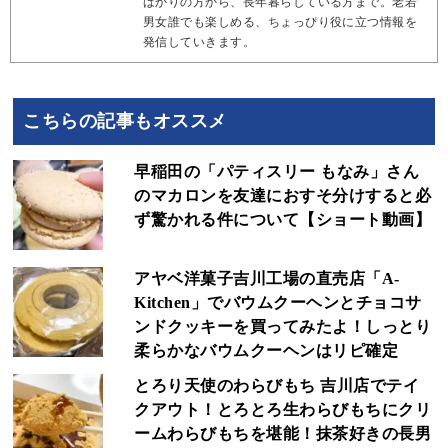
ばかりの方から、長年暮らしている方まで。老若
男女誰でも楽しめる、ちょっぴり役に立つ情報を
発信していきます。
こちらの記事もオススメ
早稲田の「パティスリー もなみ」さん
のマカロンを友達におすそ分けすると必
ず驚かれる件について【ショート動画】
アヤベ洋菓子吉川工場の直売店「A-
Kitchen」でバウムクーヘンとチョコサ
ンドクッキーを買ってみたよ！しっとり
柔らかなバウムクーヘンはリピ確定
とろり天使のわらびもち 吉川店でテイ
クアウト！とろとろ生わらびもちにクリ
ームわらびもちを堪能！抹茶好きの長男