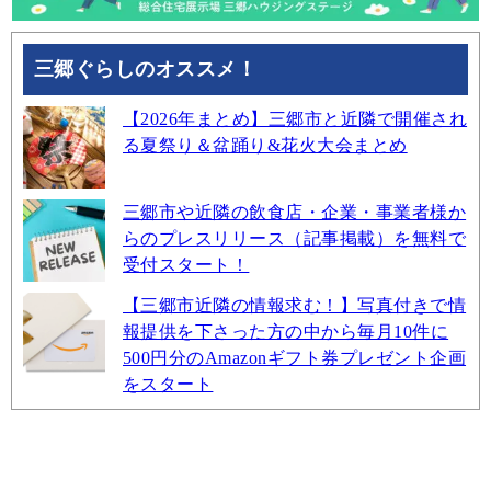
三郷ぐらしのオススメ！
【2026年まとめ】三郷市と近隣で開催され
る夏祭り＆盆踊り&花火大会まとめ
三郷市や近隣の飲食店・企業・事業者様か
らのプレスリリース（記事掲載）を無料で
受付スタート！
【三郷市近隣の情報求む！】写真付きで情
報提供を下さった方の中から毎月10件に
500円分のAmazonギフト券プレゼント企画
をスタート