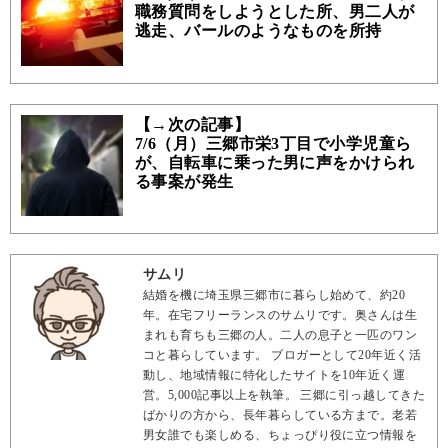
職務質問をしようとした所、男二人が
逃走、バールのようなものを所持
【→次の記事】
7/6（月）三郷市栄3丁目で小学児童ら
が、自転車に乗った男に声をかけられ
る事案が発生
サムリ
結婚を機に埼玉県三郷市に暮らし始めて、約20
年。在宅フリーランスのサムリです。奥さんは生
まれも育ちも三郷の人。二人の息子と一匹のワン
コと暮らしています。 ブロガーとして20年近く活
動し、地域情報に特化したサイトを10年近く運
営。5,000記事以上を執筆。 三郷に引っ越してきた
ばかりの方から、長年暮らしている方まで。老若
男女誰でも楽しめる、ちょっぴり役に立つ情報を