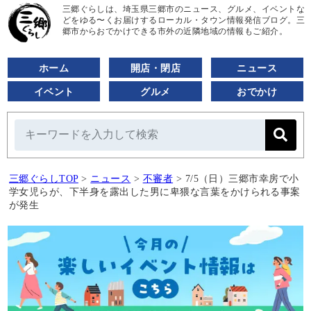
三郷ぐらしは、埼玉県三郷市のニュース、グルメ、イベントな
どをゆる〜くお届けするローカル・タウン情報発信ブログ。三
郷市からおでかけできる市外の近隣地域の情報もご紹介。
ホーム
開店・閉店
ニュース
イベント
グルメ
おでかけ
三郷ぐらしTOP
>
ニュース
>
不審者
>
7/5（日）三郷市幸房で小
学女児らが、下半身を露出した男に卑猥な言葉をかけられる事案
が発生