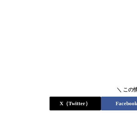
＼ この
X（Twitter）
Faceboo