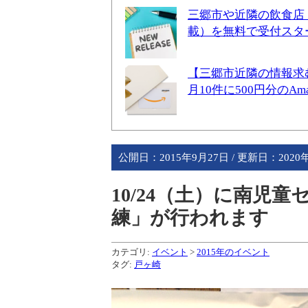
三郷市や近隣の飲食店
載）を無料で受付スタ
【三郷市近隣の情報求
月10件に500円分のA
公開日：
2015年9月27日
/ 更新日：
2020
10/24（土）に南児
練」が行われます
カテゴリ:
イベント
>
2015年のイベント
タグ:
戸ヶ崎