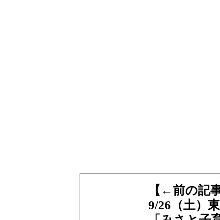
【←前の記
9/26（土
「みさと子