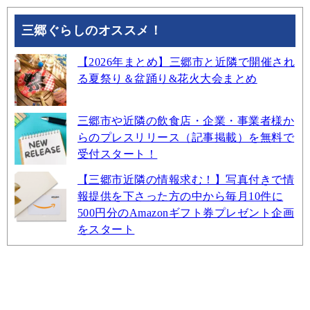
三郷ぐらしのオススメ！
【2026年まとめ】三郷市と近隣で開催され
る夏祭り＆盆踊り&花火大会まとめ
三郷市や近隣の飲食店・企業・事業者様か
らのプレスリリース（記事掲載）を無料で
受付スタート！
【三郷市近隣の情報求む！】写真付きで情
報提供を下さった方の中から毎月10件に
500円分のAmazonギフト券プレゼント企画
をスタート