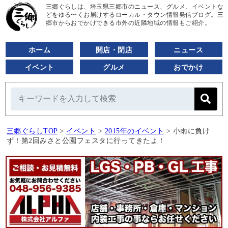
三郷ぐらしは、埼玉県三郷市のニュース、グルメ、イベントな
どをゆる〜くお届けするローカル・タウン情報発信ブログ。三
郷市からおでかけできる市外の近隣地域の情報もご紹介。
ホーム
開店・閉店
ニュース
イベント
グルメ
おでかけ
三郷ぐらしTOP
>
イベント
>
2015年のイベント
>
小雨に負け
ず！第2回みさと公園フェスタに行ってきたよ！