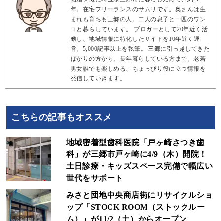
年。在宅フリーランスのサムリです。奥さんは生
まれも育ちも三郷の人。二人の息子と一匹のワン
コと暮らしています。 ブロガーとして20年近く活
動し、地域情報に特化したサイトを10年近く運
営。5,000記事以上を執筆。 三郷に引っ越してきた
ばかりの方から、長年暮らしている方まで。老若
男女誰でも楽しめる、ちょっぴり役に立つ情報を
発信していきます。
こちらの記事もオススメ
地域密着型歯科医院「戸ヶ崎さつき歯
科」が三郷市戸ヶ崎に4/9（木）開院！
土日診療・キッズスペース完備で幅広い
世代をサポート
みさと団地中央商店街にリサイクルショ
ップ「STOCK ROOM（ストックルー
ム）」が11/2（土）からオープン