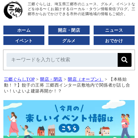
三郷ぐらしは、埼玉県三郷市のニュース、グルメ、イベントな
どをゆる〜くお届けするローカル・タウン情報発信ブログ。三
郷市からおでかけできる市外の近隣地域の情報もご紹介。
ホーム
開店・閉店
ニュース
イベント
グルメ
おでかけ
三郷ぐらしTOP
>
開店・閉店
>
開店（オープン）
>
【本格始
動！？】餃子の王将 三郷西インター店敷地内で関係者が話し合
い！いよいよ建築再開か！？