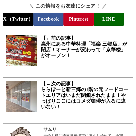
＼ この情報をお友達にシェア！ ／
X（Twitter）
Facebook
Pinterest
LINE
【←前の記事】
高州にある中華料理「福楽 三郷店」が
閉店！オーナーが変わって「京華楼」
がオープン！
【→次の記事】
ららぽーと新三郷の1階の元フードコー
トエリアはいまだ閉鎖されたまま！や
っぱりここにはコメダ珈琲が入るに違
いない！
サムリ
結婚を機に埼玉県三郷市に暮らし始めて、約20