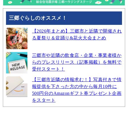
三郷ぐらしのオススメ！
【2026年まとめ】三郷市と近隣で開催され
る夏祭り＆盆踊り&花火大会まとめ
三郷市や近隣の飲食店・企業・事業者様か
らのプレスリリース（記事掲載）を無料で
受付スタート！
【三郷市近隣の情報求む！】写真付きで情
報提供を下さった方の中から毎月10件に
500円分のAmazonギフト券プレゼント企画
をスタート