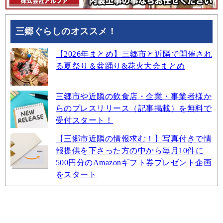
三郷ぐらしのオススメ！
【2026年まとめ】三郷市と近隣で開催され
る夏祭り＆盆踊り&花火大会まとめ
三郷市や近隣の飲食店・企業・事業者様か
らのプレスリリース（記事掲載）を無料で
受付スタート！
【三郷市近隣の情報求む！】写真付きで情
報提供を下さった方の中から毎月10件に
500円分のAmazonギフト券プレゼント企画
をスタート