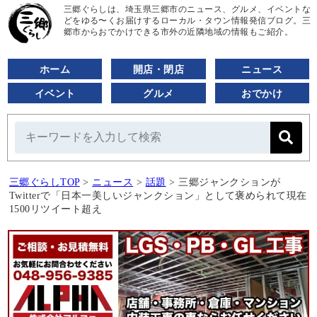
三郷ぐらしは、埼玉県三郷市のニュース、グルメ、イベントな
どをゆる〜くお届けするローカル・タウン情報発信ブログ。三
郷市からおでかけできる市外の近隣地域の情報もご紹介。
ホーム
開店・閉店
ニュース
イベント
グルメ
おでかけ
三郷ぐらしTOP
>
ニュース
>
話題
>
三郷ジャンクションが
Twitterで「日本一美しいジャンクション」として褒められて現在
1500リツイート超え