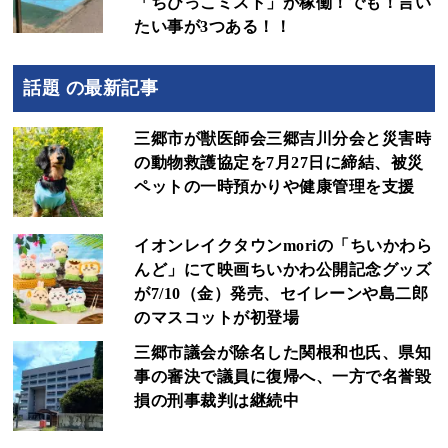
「ちびっこミスト」が稼働！でも！言い
たい事が3つある！！
話題 の最新記事
三郷市が獣医師会三郷吉川分会と災害時
の動物救護協定を7月27日に締結、被災
ペットの一時預かりや健康管理を支援
イオンレイクタウンmoriの「ちいかわら
んど」にて映画ちいかわ公開記念グッズ
が7/10（金）発売、セイレーンや島二郎
のマスコットが初登場
三郷市議会が除名した関根和也氏、県知
事の審決で議員に復帰へ、一方で名誉毀
損の刑事裁判は継続中