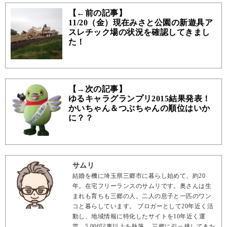
【←前の記事】
11/20（金）現在みさと公園の新遊具ア
スレチック場の状況を確認してきまし
た！
【→次の記事】
ゆるキャラグランプリ2015結果発表！
かいちゃん＆つぶちゃんの順位はいか
に？？
サムリ
結婚を機に埼玉県三郷市に暮らし始めて、約20
年。在宅フリーランスのサムリです。奥さんは生
まれも育ちも三郷の人。二人の息子と一匹のワン
コと暮らしています。 ブロガーとして20年近く活
動し、地域情報に特化したサイトを10年近く運
営。5,000記事以上を執筆。 三郷に引っ越してきた