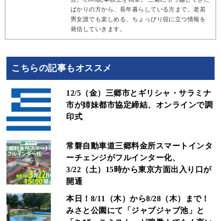
ばかりの方から、長年暮らしている方まで。老若
男女誰でも楽しめる、ちょっぴり役に立つ情報を
発信していきます。
こちらの記事もオススメ
12/5（金）三郷市とギリシャ・サラミナ
市が姉妹都市協定締結、オンラインで調
印式
常磐自動車道三郷料金所スマートインタ
ーチェンジがフルインター化、
3/22（土）15時から東京方面出入り口が
開通
本日！8/11（木）から8/28（木）まで！
みさと公園にて「ジャブジャブ池」と