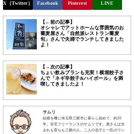
X（Twitter）
Facebook
Pinterest
LINE
【←前の記事】
オシャレでアットホームな雰囲気のお
蕎麦屋さん「自然派レストラン蕎麦
旬」さんで夫婦でランチしてきました
よ！
【→次の記事】
ちょい飲みプランも充実！横堀餃子さ
んで「ネギ辛餃子&ハイボール」を満
喫してきましたよ！
サムリ
結婚を機に埼玉県三郷市に暮らし始めて、約20
年。在宅フリーランスのサムリです。奥さんは生
まれも育ちも三郷の人。二人の息子と一匹のワン