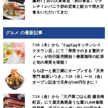
鷹野5丁目の大衆食堂「辰巳食堂」でラ
ンチ！レバニラ炒め定食と鮭カマ焼き定
食をいただいてきた
グルメ の最新記事
7/30（木）から「EggEggキッチンレイ
クタウン店」にて「果実そのまま贅沢テ
ィー」が先行販売開始！椿屋珈琲の紅茶
と旬の果実を堪能！
ららぽーと新三郷にオープンする「天丼
専門 銀座いつき」7/29（水）〜31（金）
オープン記念で天丼が100円引きに！
7/24（金）から「大戸屋ごはん処 越谷南
町店」にて鹿児島県産うな重15,000食限