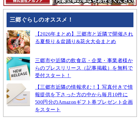
三郷ぐらしのオススメ！
【2026年まとめ】三郷市と近隣で開催され
る夏祭り＆盆踊り&花火大会まとめ
三郷市や近隣の飲食店・企業・事業者様か
らのプレスリリース（記事掲載）を無料で
受付スタート！
【三郷市近隣の情報求む！】写真付きで情
報提供を下さった方の中から毎月10件に
500円分のAmazonギフト券プレゼント企画
をスタート