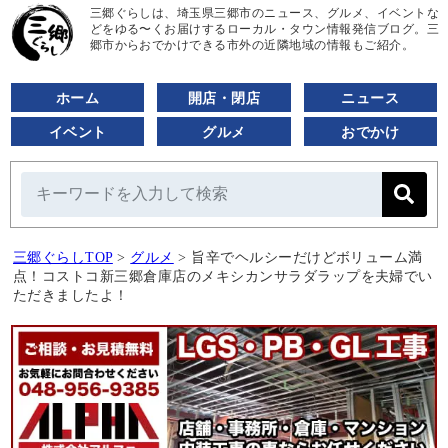
三郷ぐらしは、埼玉県三郷市のニュース、グルメ、イベントな
どをゆる〜くお届けするローカル・タウン情報発信ブログ。三
郷市からおでかけできる市外の近隣地域の情報もご紹介。
ホーム
開店・閉店
ニュース
イベント
グルメ
おでかけ
三郷ぐらしTOP
>
グルメ
>
旨辛でヘルシーだけどボリューム満
点！コストコ新三郷倉庫店のメキシカンサラダラップを夫婦でい
ただきましたよ！