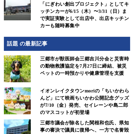
「にぎわい創出プロジェクト」としてキ
ッチンカーが6/15（木）〜3/31（日）ま
で実証実験として出店中、出店キッチン
カーも随時募集中
話題 の最新記事
三郷市が獣医師会三郷吉川分会と災害時
の動物救護協定を7月27日に締結、被災
ペットの一時預かりや健康管理を支援
イオンレイクタウンmoriの「ちいかわら
んど」にて映画ちいかわ公開記念グッズ
が7/10（金）発売、セイレーンや島二郎
のマスコットが初登場
三郷市議会が除名した関根和也氏、県知
事の審決で議員に復帰へ、一方で名誉毀