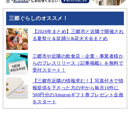
三郷ぐらしのオススメ！
【2026年まとめ】三郷市と近隣で開催され
る夏祭り＆盆踊り&花火大会まとめ
三郷市や近隣の飲食店・企業・事業者様か
らのプレスリリース（記事掲載）を無料で
受付スタート！
【三郷市近隣の情報求む！】写真付きで情
報提供を下さった方の中から毎月10件に
500円分のAmazonギフト券プレゼント企画
をスタート