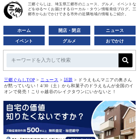
三郷ぐらしは、埼玉県三郷市のニュース、グルメ、イベントな
どをゆる〜くお届けするローカル・タウン情報発信ブログ。三
郷市からおでかけできる市外の近隣地域の情報もご紹介。
ホーム
開店・閉店
ニュース
イベント
グルメ
おでかけ
三郷ぐらしTOP
>
ニュース
>
話題
>
ドラえもんマニアの奥さん
が黙っていない！4/30（土）から和菓子のドラえもんが全国のイ
オンで発売！こりゃ越谷のレイクタウンにいかないと！