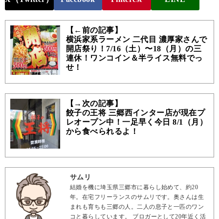
【←前の記事】
横浜家系ラーメン 二代目 濃厚家さんで
開店祭り！7/16（土）〜18（月）の三
連休！ワンコイン＆半ライス無料でっ
せ！
【→次の記事】
餃子の王将 三郷西インター店が現在プ
レオープン中！一足早く今日 8/1（月）
から食べられるよ！
サムリ
結婚を機に埼玉県三郷市に暮らし始めて、約20
年。在宅フリーランスのサムリです。奥さんは生
まれも育ちも三郷の人。二人の息子と一匹のワン
コと暮らしています。 ブロガーとして20年近く活