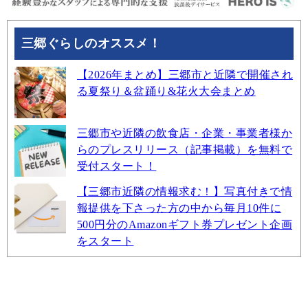
三郷ぐらしのオススメ！
【2026年まとめ】三郷市と近隣で開催され
る夏祭り＆盆踊り&花火大会まとめ
三郷市や近隣の飲食店・企業・事業者様か
らのプレスリリース（記事掲載）を無料で
受付スタート！
【三郷市近隣の情報求む！】写真付きで情
報提供を下さった方の中から毎月10件に
500円分のAmazonギフト券プレゼント企画
をスタート