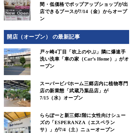
間・低価格でポップアップショップが出
店できるブースが7/14（金）からオープ
ン
開店（オープン） の最新記事
戸ヶ崎4丁目「吹上のやぶ」隣に爆速手
洗い洗車「車の家（Car’s Home）」がオ
ープン
スーパービバホーム三郷店内に植物専門
店の新業態「武蔵乃葉品店」が
7/15（水）オープン
ららぽーと新三郷2階に女性向けシュー
ズの「ESPERANZA（エスペラン
サ）」が7/4（土）ニューオープン