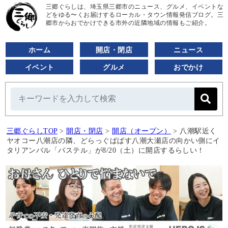
三郷ぐらしは、埼玉県三郷市のニュース、グルメ、イベントな
どをゆる〜くお届けするローカル・タウン情報発信ブログ。三
郷市からおでかけできる市外の近隣地域の情報もご紹介。
ホーム
開店・閉店
ニュース
イベント
グルメ
おでかけ
三郷ぐらしTOP
>
開店・閉店
>
開店（オープン）
>
八潮駅近く
ヤオコー八潮店の隣、どらっぐぱぱす八潮大瀬店の向かい側にイ
タリアンバル「パステル」が8/20（土）に開店するらしい！