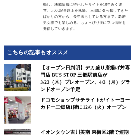
動し、地域情報に特化したサイトを10年近く運
営。5,000記事以上を執筆。 三郷に引っ越してきた
ばかりの方から、長年暮らしている方まで。老若
男女誰でも楽しめる、ちょっぴり役に立つ情報を
発信していきます。
こちらの記事もオススメ
【オープン日判明】デカ盛り唐揚げ丼専
門店 BUS STOP 三郷駅前店が
3/23（木）プレオープン、4/3（月）グラ
ンドオープン予定
ドコモショップサテライトがイトーヨー
カドー三郷店1階に12/6（火）オープン
イオンタウン吉川美南 東街区2階で短期