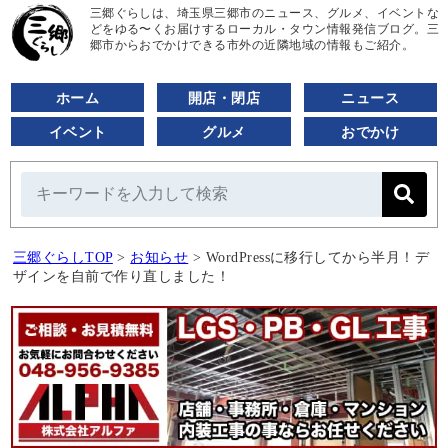
三郷ぐらしは、埼玉県三郷市のニュース、グルメ、イベントな
どをゆる〜くお届けするローカル・タウン情報発信ブログ。三
郷市からおでかけできる市外の近隣地域の情報もご紹介。
ホーム
開店・閉店
ニュース
イベント
グルメ
おでかけ
三郷ぐらしTOP
>
お知らせ
>
WordPressに移行してから半月！デ
ザインを自前で作り直しました！