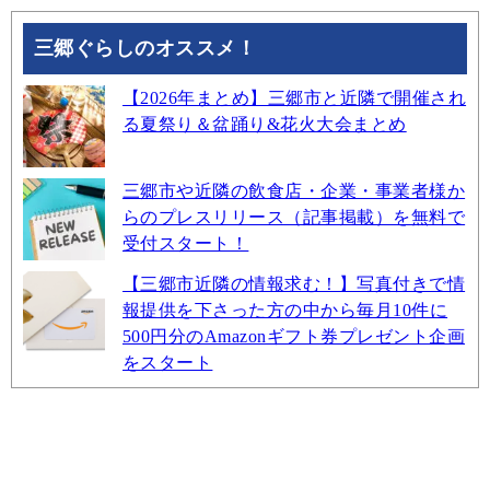
三郷ぐらしのオススメ！
【2026年まとめ】三郷市と近隣で開催され
る夏祭り＆盆踊り&花火大会まとめ
三郷市や近隣の飲食店・企業・事業者様か
らのプレスリリース（記事掲載）を無料で
受付スタート！
【三郷市近隣の情報求む！】写真付きで情
報提供を下さった方の中から毎月10件に
500円分のAmazonギフト券プレゼント企画
をスタート