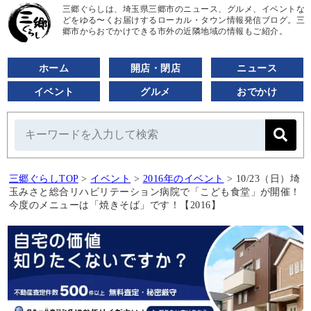
三郷ぐらしは、埼玉県三郷市のニュース、グルメ、イベントな
どをゆる〜くお届けするローカル・タウン情報発信ブログ。三
郷市からおでかけできる市外の近隣地域の情報もご紹介。
ホーム
開店・閉店
ニュース
イベント
グルメ
おでかけ
三郷ぐらしTOP
>
イベント
>
2016年のイベント
>
10/23（日）埼
玉みさと総合リハビリテーション病院で「こども食堂」が開催！
今度のメニューは「焼きそば」です！【2016】