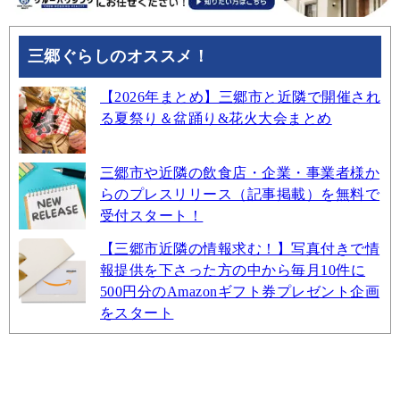
三郷ぐらしのオススメ！
【2026年まとめ】三郷市と近隣で開催され
る夏祭り＆盆踊り&花火大会まとめ
三郷市や近隣の飲食店・企業・事業者様か
らのプレスリリース（記事掲載）を無料で
受付スタート！
【三郷市近隣の情報求む！】写真付きで情
報提供を下さった方の中から毎月10件に
500円分のAmazonギフト券プレゼント企画
をスタート