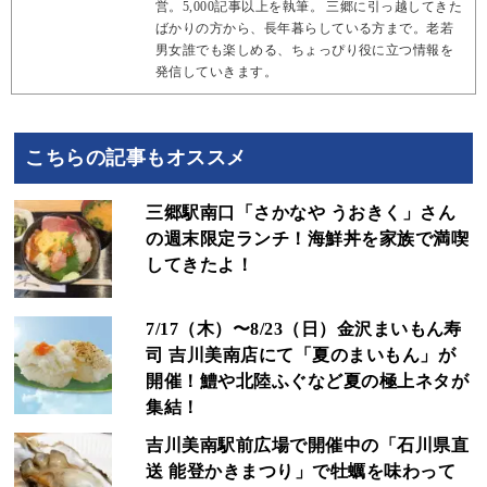
営。5,000記事以上を執筆。 三郷に引っ越してきた
ばかりの方から、長年暮らしている方まで。老若
男女誰でも楽しめる、ちょっぴり役に立つ情報を
発信していきます。
こちらの記事もオススメ
三郷駅南口「さかなや うおきく」さん
の週末限定ランチ！海鮮丼を家族で満喫
してきたよ！
7/17（木）〜8/23（日）金沢まいもん寿
司 吉川美南店にて「夏のまいもん」が
開催！鱧や北陸ふぐなど夏の極上ネタが
集結！
吉川美南駅前広場で開催中の「石川県直
送 能登かきまつり」で牡蠣を味わって