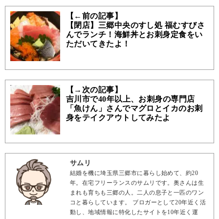
【←前の記事】
【閉店】三郷中央のすし処 福むすびさ
んでランチ！海鮮丼とお刺身定食をい
ただいてきたよ！
【→次の記事】
吉川市で40年以上、お刺身の専門店
「魚けん」さんでマグロとイカのお刺
身をテイクアウトしてみたよ
サムリ
結婚を機に埼玉県三郷市に暮らし始めて、約20
年。在宅フリーランスのサムリです。奥さんは生
まれも育ちも三郷の人。二人の息子と一匹のワン
コと暮らしています。 ブロガーとして20年近く活
動し、地域情報に特化したサイトを10年近く運