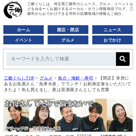
三郷ぐらしは、埼玉県三郷市のニュース、グルメ、イベントな
どをゆる〜くお届けするローカル・タウン情報発信ブログ。三
郷市からおでかけできる市外の近隣地域の情報もご紹介。
ホーム
開店・閉店
ニュース
イベント
グルメ
おでかけ
三郷ぐらしTOP
>
グルメ
>
魚介・海鮮・寿司
>
【閉店】幸房に
あるお魚屋さん「魚孝水産」でランチ！お刺身定食をいただいて
きたよ！魚も買えるし、夜は居酒屋さんとしても営業