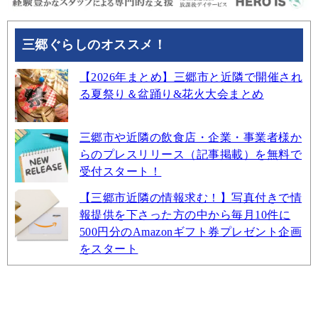
三郷ぐらしのオススメ！
【2026年まとめ】三郷市と近隣で開催され
る夏祭り＆盆踊り&花火大会まとめ
三郷市や近隣の飲食店・企業・事業者様か
らのプレスリリース（記事掲載）を無料で
受付スタート！
【三郷市近隣の情報求む！】写真付きで情
報提供を下さった方の中から毎月10件に
500円分のAmazonギフト券プレゼント企画
をスタート