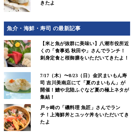
きたよ
魚介・海鮮・寿司 の最新記事
【米と魚が抜群に美味い】八潮市役所近
くの「食事処 秋田や」さんでランチ！
刺身定食と桜御膳をいただいてきたよ！
7/17（木）〜8/23（日）金沢まいもん寿
司 吉川美南店にて「夏のまいもん」が
開催！鱧や北陸ふぐなど夏の極上ネタが
集結！
戸ヶ崎の「磯料理 魚匠」さんでラン
チ！上海鮮丼とユッケ丼をいただいてき
たよ