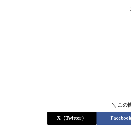
＼ この
X（Twitter）
Faceboo