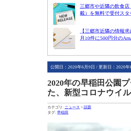
三郷市や近隣の飲食店
載）を無料で受付スタ
【三郷市近隣の情報求
月10件に500円分のA
公開日：
2020年6月9日
/ 更新日：
2020
2020年の早稲田公
た、新型コロナウイ
カテゴリ:
ニュース
>
話題
タグ:
早稲田